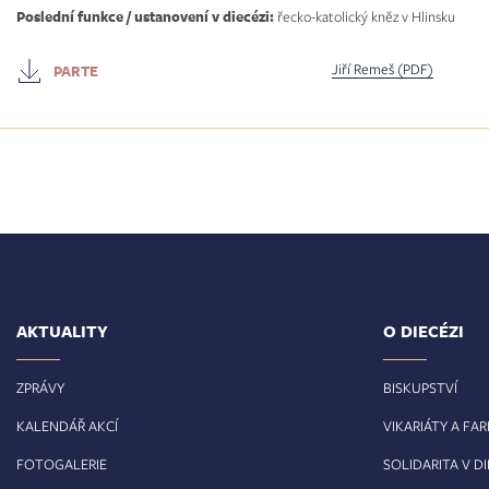
Poslední funkce / ustanovení v diecézi:
řecko-katolický kněz v Hlinsku
Jiří Remeš (PDF)
PARTE
AKTUALITY
O DIECÉZI
ZPRÁVY
BISKUPSTVÍ
KALENDÁŘ AKCÍ
VIKARIÁTY A FA
FOTOGALERIE
SOLIDARITA V DI