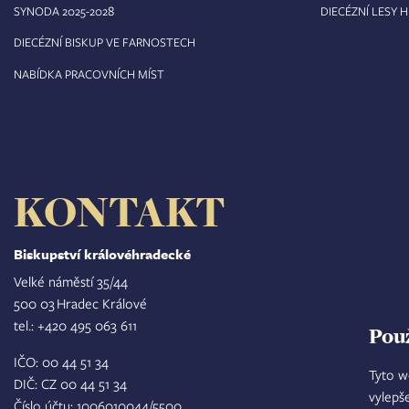
8
SYNODA 2025-202
DIECÉZNÍ LESY 
DIECÉZNÍ BISKUP VE FARNOSTECH
NABÍDKA PRACOVNÍCH MÍST
KONTAKT
Biskupství královéhradecké
Velké náměstí 35/44
500 03 Hradec Králové
tel.: +420 495 063 611
Pou
IČO: 00 44 51 34
Tyto w
DIČ: CZ 00 44 51 34
vylepš
Číslo účtu: 1006010044/5500