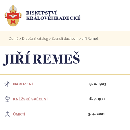
Přejít
k
BISKUPSTVÍ
hlavnímu
KRÁLOVÉHRADECKÉ
obsahu
Drobečková
Domů
>
Diecézní katalog
>
Zesnulí duchovní
>
Jiří Remeš
navigace
JIŘÍ REMEŠ
13. 4. 1943
NAROZENÍ
18. 7. 1971
KNĚŽSKÉ SVĚCENÍ
3. 4. 2021
ÚMRTÍ