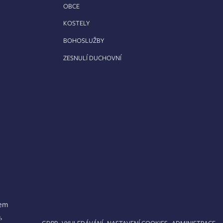
OBCE
KOSTELY
BOHOSLUŽBY
ZESNULÍ DUCHOVNÍ
lem
,
APA STRÁNEK
GDPR
VYHLEDÁVÁNÍ
NASTAVENÍ COOKIES
ADMINISTRACE