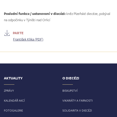
Poslední funkce / ustanovení v diecézi:
kněz Plzeňské diecéze, pobýval
na odpočinku v Týništi nad Orlicí
PARTE
František Klika (PDF)
AKTUALITY
O DIECÉZI
ZPRÁVY
BISKUPSTVÍ
KALENDÁŘ AKCÍ
VIKARIÁTY A FARNOSTI
FOTOGALERIE
SOLIDARITA V DIECÉZI