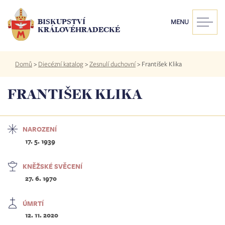
Přejít
k
BISKUPSTVÍ
MENU
hlavnímu
KRÁLOVÉHRADECKÉ
obsahu
Drobečková
Domů
>
Diecézní katalog
>
Zesnulí duchovní
>
František Klika
navigace
FRANTIŠEK KLIKA
NAROZENÍ
17. 5. 1939
KNĚŽSKÉ SVĚCENÍ
27. 6. 1970
ÚMRTÍ
12. 11. 2020