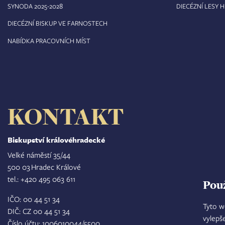
8
SYNODA 2025-202
DIECÉZNÍ LESY 
DIECÉZNÍ BISKUP VE FARNOSTECH
NABÍDKA PRACOVNÍCH MÍST
KONTAKT
Biskupství královéhradecké
Velké náměstí 35/44
500 03 Hradec Králové
tel.: +420 495 063 611
Pou
IČO: 00 44 51 34
Tyto w
DIČ: CZ 00 44 51 34
vylepš
Číslo účtu: 1006010044/5500