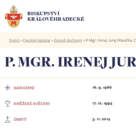
Přejít
k
BISKUPSTVÍ
hlavnímu
KRÁLOVÉHRADECKÉ
obsahu
Drobečková
Domů
>
Diecézní katalog
>
Zesnulí duchovní
>
P. Mgr. Irenej Juraj Hlavačka,
navigace
P. MGR. IRENEJ J
16. 9. 1966
NAROZENÍ
17. 12. 1994
KNĚŽSKÉ SVĚCENÍ
3. 11. 2014
ÚMRTÍ