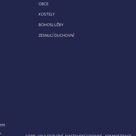
OBCE
KOSTELY
BOHOSLUŽBY
ZESNULÍ DUCHOVNÍ
lem
,
APA STRÁNEK
GDPR
VYHLEDÁVÁNÍ
NASTAVENÍ COOKIES
ADMINISTRACE