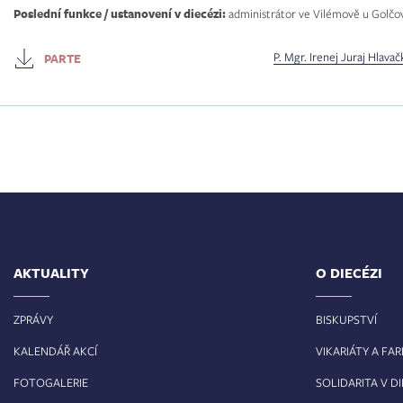
Poslední funkce / ustanovení v diecézi:
administrátor ve Vilémově u Golčo
P. Mgr. Irenej Juraj Hlava
PARTE
AKTUALITY
O DIECÉZI
ZPRÁVY
BISKUPSTVÍ
KALENDÁŘ AKCÍ
VIKARIÁTY A FA
FOTOGALERIE
SOLIDARITA V DI