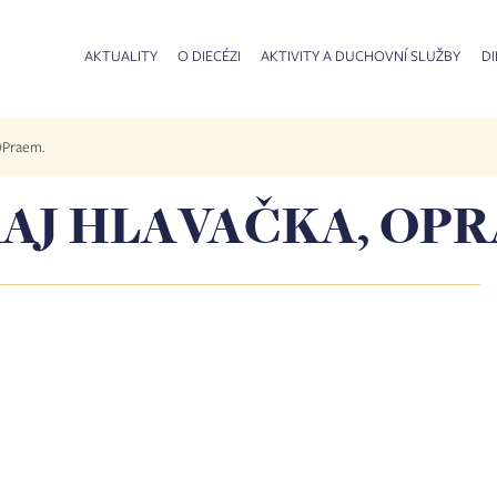
AKTUALITY
O DIECÉZI
AKTIVITY A DUCHOVNÍ SLUŽBY
DI
 OPraem.
URAJ HLAVAČKA, OP