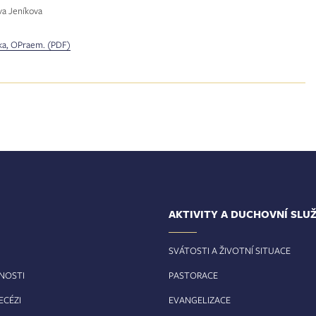
va Jeníkova
čka, OPraem. (PDF)
AKTIVITY A DUCHOVNÍ SLU
SVÁTOSTI A ŽIVOTNÍ SITUACE
RNOSTI
PASTORACE
ECÉZI
EVANGELIZACE