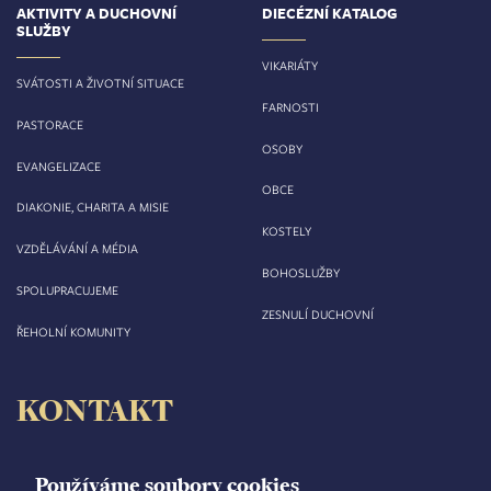
AKTIVITY A DUCHOVNÍ
DIECÉZNÍ KATALOG
SLUŽBY
VIKARIÁTY
SVÁTOSTI A ŽIVOTNÍ SITUACE
FARNOSTI
PASTORACE
OSOBY
EVANGELIZACE
OBCE
DIAKONIE, CHARITA A MISIE
KOSTELY
VZDĚLÁVÁNÍ A MÉDIA
BOHOSLUŽBY
SPOLUPRACUJEME
ZESNULÍ DUCHOVNÍ
ŘEHOLNÍ KOMUNITY
KONTAKT
Biskupství královéhradecké
Velké náměstí 35/44
Používáme soubory cookies