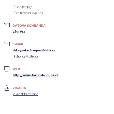
IČO: 64243451
Číslo farnosti: 842009
DATOVÁ SCHRÁNKA
g8qr6rz
E-MAIL
rkf.vysokechvojno@dihk.cz
rkf.holice@dihk.cz
WEB
http://www.farnost-holice.cz
VIKARIÁT
Vikariát Pardubice