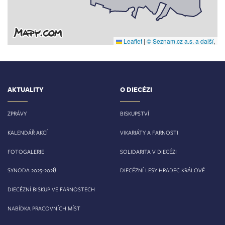
Leaflet
|
© Seznam.cz a.s. a další
,
AKTUALITY
O DIECÉZI
ZPRÁVY
BISKUPSTVÍ
KALENDÁŘ AKCÍ
VIKARIÁTY A FARNOSTI
FOTOGALERIE
SOLIDARITA V DIECÉZI
8
SYNODA 2025-202
DIECÉZNÍ LESY HRADEC KRÁLOVÉ
DIECÉZNÍ BISKUP VE FARNOSTECH
NABÍDKA PRACOVNÍCH MÍST