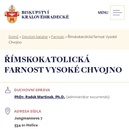
Přejít
k
BISKUPSTVÍ
MENU
hlavnímu
KRÁLOVÉHRADECKÉ
obsahu
Drobečková
Domů
>
Diecézní katalog
>
Farnosti
>
Římskokatolická farnost Vysoké
navigace
Chvojno
ŘÍMSKOKATOLICKÁ
FARNOST VYSOKÉ CHVOJNO
DUCHOVNÍ SPRÁVA
PhDr. Radek Martinek, Ph.D.
(administrátor excurrendo)
ADRESA SÍDLA
Jungmannova 7
534 01 Holice