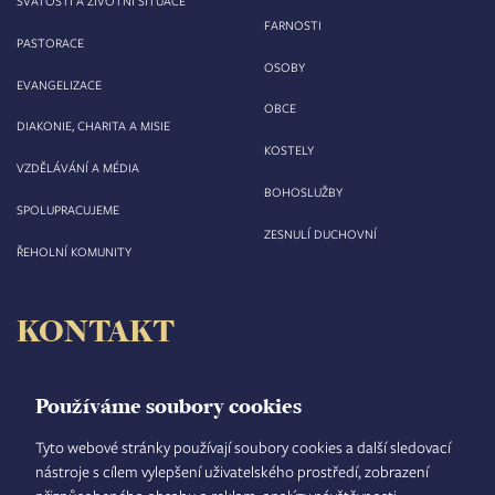
SVÁTOSTI A ŽIVOTNÍ SITUACE
FARNOSTI
PASTORACE
OSOBY
EVANGELIZACE
OBCE
DIAKONIE, CHARITA A MISIE
KOSTELY
VZDĚLÁVÁNÍ A MÉDIA
BOHOSLUŽBY
SPOLUPRACUJEME
ZESNULÍ DUCHOVNÍ
ŘEHOLNÍ KOMUNITY
KONTAKT
Biskupství královéhradecké
Velké náměstí 35/44
Používáme soubory cookies
500 03 Hradec Králové
tel.: +420 495 063 611
Tyto webové stránky používají soubory cookies a další sledovací
nástroje s cílem vylepšení uživatelského prostředí, zobrazení
IČO: 00 44 51 34