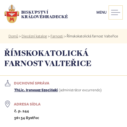
Přejít
k
BISKUPSTVÍ
MENU
hlavnímu
KRÁLOVÉHRADECKÉ
obsahu
Drobečková
Domů
>
Diecézní katalog
>
Farnosti
>
Římskokatolická farnost Valteřice
navigace
ŘÍMSKOKATOLICKÁ
FARNOST VALTEŘICE
DUCHOVNÍ SPRÁVA
ThLic. Ireneusz Szociński
(administrátor excurrendo)
ADRESA SÍDLA
č. p. 244
561 54 Bystřec