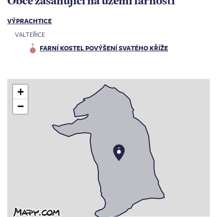
Obce zasahující na území farnosti
VÝPRACHTICE
VALTEŘICE
FARNÍ KOSTEL POVÝŠENÍ SVATÉHO KŘÍŽE
+
−