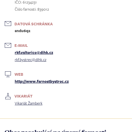
IČO: 61234231
Číslo farnosti: 839012
DATOVÁ SCHRÁNKA
sndu6q2
E-MAIL
rkf.valterice@dihk.cz
rkf.bystrec@dihk.cz
WEB
http://www.farnostbystrec.cz
VIKARIÁT
Vikariát Žamberk