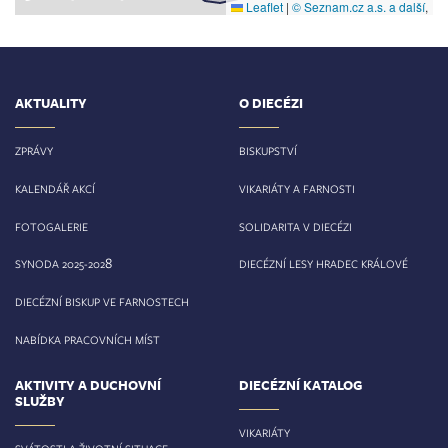
Leaflet
|
© Seznam.cz a.s. a další
,
AKTUALITY
O DIECÉZI
ZPRÁVY
BISKUPSTVÍ
KALENDÁŘ AKCÍ
VIKARIÁTY A FARNOSTI
FOTOGALERIE
SOLIDARITA V DIECÉZI
8
SYNODA 2025-202
DIECÉZNÍ LESY HRADEC KRÁLOVÉ
DIECÉZNÍ BISKUP VE FARNOSTECH
NABÍDKA PRACOVNÍCH MÍST
AKTIVITY A DUCHOVNÍ
DIECÉZNÍ KATALOG
SLUŽBY
VIKARIÁTY