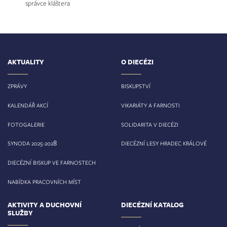
správce kláštera
AKTUALITY
O DIECÉZI
ZPRÁVY
BISKUPSTVÍ
KALENDÁŘ AKCÍ
VIKARIÁTY A FARNOSTI
FOTOGALERIE
SOLIDARITA V DIECÉZI
8
SYNODA 2025-202
DIECÉZNÍ LESY HRADEC KRÁLOVÉ
DIECÉZNÍ BISKUP VE FARNOSTECH
NABÍDKA PRACOVNÍCH MÍST
AKTIVITY A DUCHOVNÍ
DIECÉZNÍ KATALOG
SLUŽBY