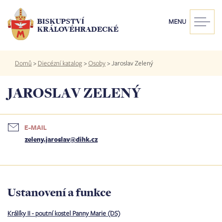
Přejít
k
BISKUPSTVÍ
MENU
hlavnímu
KRÁLOVÉHRADECKÉ
obsahu
Drobečková
Domů
>
Diecézní katalog
>
Osoby
>
Jaroslav Zelený
navigace
JAROSLAV ZELENÝ
E-MAIL
zeleny.jaroslav@dihk.cz
Ustanovení a funkce
Králíky II - poutní kostel Panny Marie (DS)