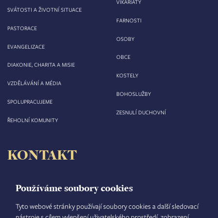
VIKARIÁTY
SVÁTOSTI A ŽIVOTNÍ SITUACE
FARNOSTI
PASTORACE
OSOBY
EVANGELIZACE
OBCE
DIAKONIE, CHARITA A MISIE
KOSTELY
VZDĚLÁVÁNÍ A MÉDIA
BOHOSLUŽBY
SPOLUPRACUJEME
ZESNULÍ DUCHOVNÍ
ŘEHOLNÍ KOMUNITY
KONTAKT
Biskupství královéhradecké
Velké náměstí 35/44
Používáme soubory cookies
500 03 Hradec Králové
tel.: +420 495 063 611
Tyto webové stránky používají soubory cookies a další sledovací
nástroje s cílem vylepšení uživatelského prostředí, zobrazení