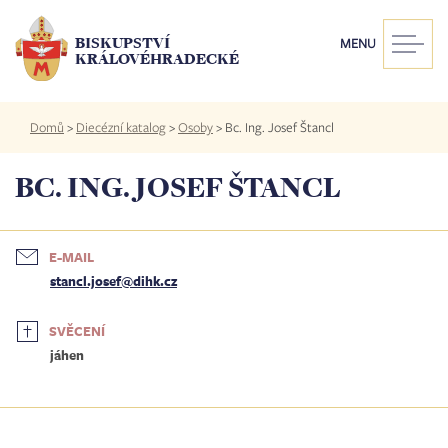
Přejít
k
BISKUPSTVÍ
MENU
hlavnímu
KRÁLOVÉHRADECKÉ
obsahu
Drobečková
Domů
>
Diecézní katalog
>
Osoby
>
Bc. Ing. Josef Štancl
navigace
BC. ING. JOSEF ŠTANCL
E-MAIL
stancl.josef@dihk.cz
SVĚCENÍ
jáhen