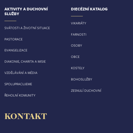
AKTIVITY A DUCHOVNÍ
DIECÉZNÍ KATALOG
SLUŽBY
VIKARIÁTY
SVÁTOSTI A ŽIVOTNÍ SITUACE
FARNOSTI
PASTORACE
OSOBY
EVANGELIZACE
OBCE
DIAKONIE, CHARITA A MISIE
KOSTELY
VZDĚLÁVÁNÍ A MÉDIA
BOHOSLUŽBY
SPOLUPRACUJEME
ZESNULÍ DUCHOVNÍ
ŘEHOLNÍ KOMUNITY
KONTAKT
Biskupství královéhradecké