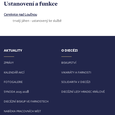
Ustanovení a funkce
Cerekvice nad Loučnou
trvalý jáhen - ustanovený ke službě
AKTUALITY
O DIECÉZI
ZPRÁVY
BISKUPSTVÍ
KALENDÁŘ AKCÍ
VIKARIÁTY A FARNOSTI
FOTOGALERIE
SOLIDARITA V DIECÉZI
8
SYNODA 2025-202
DIECÉZNÍ LESY HRADEC KRÁLOVÉ
DIECÉZNÍ BISKUP VE FARNOSTECH
NABÍDKA PRACOVNÍCH MÍST