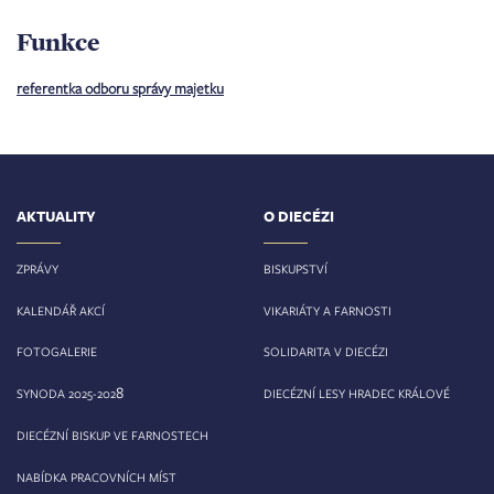
Funkce
referentka odboru správy majetku
AKTUALITY
O DIECÉZI
ZPRÁVY
BISKUPSTVÍ
KALENDÁŘ AKCÍ
VIKARIÁTY A FARNOSTI
FOTOGALERIE
SOLIDARITA V DIECÉZI
8
SYNODA 2025-202
DIECÉZNÍ LESY HRADEC KRÁLOVÉ
DIECÉZNÍ BISKUP VE FARNOSTECH
NABÍDKA PRACOVNÍCH MÍST