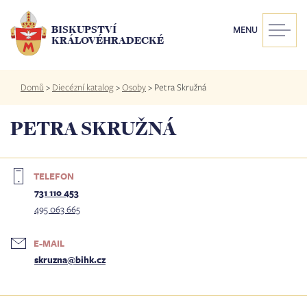
Přejít
k
BISKUPSTVÍ
MENU
hlavnímu
KRÁLOVÉHRADECKÉ
obsahu
Drobečková
Domů
>
Diecézní katalog
>
Osoby
>
Petra Skružná
navigace
PETRA SKRUŽNÁ
TELEFON
731 110 453
495 063 665
E-MAIL
skruzna@bihk.cz