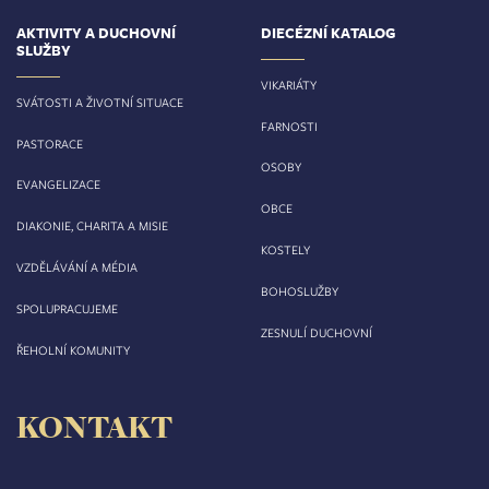
AKTIVITY A DUCHOVNÍ
DIECÉZNÍ KATALOG
SLUŽBY
VIKARIÁTY
SVÁTOSTI A ŽIVOTNÍ SITUACE
FARNOSTI
PASTORACE
OSOBY
EVANGELIZACE
OBCE
DIAKONIE, CHARITA A MISIE
KOSTELY
VZDĚLÁVÁNÍ A MÉDIA
BOHOSLUŽBY
SPOLUPRACUJEME
ZESNULÍ DUCHOVNÍ
ŘEHOLNÍ KOMUNITY
KONTAKT
Biskupství královéhradecké