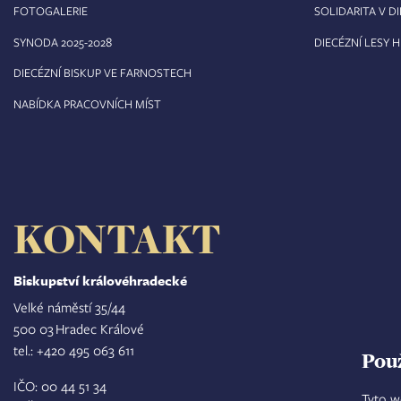
FOTOGALERIE
SOLIDARITA V DI
8
SYNODA 2025-202
DIECÉZNÍ LESY 
DIECÉZNÍ BISKUP VE FARNOSTECH
NABÍDKA PRACOVNÍCH MÍST
KONTAKT
Biskupství královéhradecké
Velké náměstí 35/44
500 03 Hradec Králové
tel.: +420 495 063 611
Pou
IČO: 00 44 51 34
Tyto w