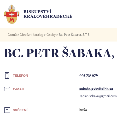
Přejít
k
BISKUPSTVÍ
hlavnímu
KRÁLOVÉHRADECKÉ
obsahu
Drobečková
Domů
>
Diecézní katalog
>
Osoby
>
Bc. Petr Šabaka, S.T.B.
navigace
BC. PETR ŠABAKA, S
605 731 976
TELEFON
sabaka.petr@dihk.cz
E-MAIL
kaplan.sabaka@gmail.com
kněz
SVĚCENÍ