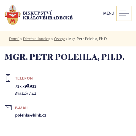
Přejít
k
BISKUPSTVÍ
MENU
hlavnímu
KRÁLOVÉHRADECKÉ
obsahu
Drobečková
Domů
>
Diecézní katalog
>
Osoby
>
Mgr. Petr Polehla, Ph.D.
navigace
MGR. PETR POLEHLA, PH.D.
TELEFON
737 798 233
495 063 420
E-MAIL
polehla@bihk.cz