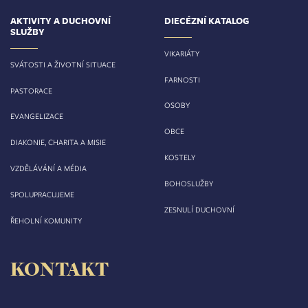
AKTIVITY A DUCHOVNÍ
DIECÉZNÍ KATALOG
SLUŽBY
VIKARIÁTY
SVÁTOSTI A ŽIVOTNÍ SITUACE
FARNOSTI
PASTORACE
OSOBY
EVANGELIZACE
OBCE
DIAKONIE, CHARITA A MISIE
KOSTELY
VZDĚLÁVÁNÍ A MÉDIA
BOHOSLUŽBY
SPOLUPRACUJEME
ZESNULÍ DUCHOVNÍ
ŘEHOLNÍ KOMUNITY
KONTAKT
Biskupství královéhradecké