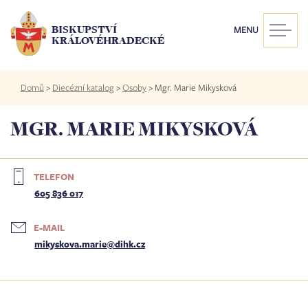
Přejít
k
BISKUPSTVÍ
MENU
hlavnímu
KRÁLOVÉHRADECKÉ
obsahu
Drobečková
Domů
>
Diecézní katalog
>
Osoby
>
Mgr. Marie Mikysková
navigace
MGR. MARIE MIKYSKOVÁ
TELEFON
605 836 017
E-MAIL
mikyskova.marie@dihk.cz