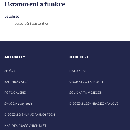
Ustanovení a funkce
Letohrad
pastorační asistentka
AKTUALITY
O DIECÉZI
ZPRÁVY
BISKUPSTVÍ
KALENDÁŘ AKCÍ
VIKARIÁTY A FARNOSTI
FOTOGALERIE
SOLIDARITA V DIECÉZI
8
SYNODA 2025-202
DIECÉZNÍ LESY HRADEC KRÁLOVÉ
DIECÉZNÍ BISKUP VE FARNOSTECH
NABÍDKA PRACOVNÍCH MÍST