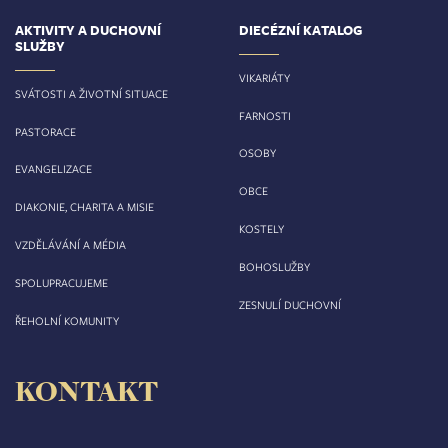
AKTIVITY A DUCHOVNÍ
DIECÉZNÍ KATALOG
SLUŽBY
VIKARIÁTY
SVÁTOSTI A ŽIVOTNÍ SITUACE
FARNOSTI
PASTORACE
OSOBY
EVANGELIZACE
OBCE
DIAKONIE, CHARITA A MISIE
KOSTELY
VZDĚLÁVÁNÍ A MÉDIA
BOHOSLUŽBY
SPOLUPRACUJEME
ZESNULÍ DUCHOVNÍ
ŘEHOLNÍ KOMUNITY
KONTAKT
Biskupství královéhradecké