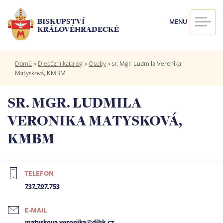
Přejít
k
BISKUPSTVÍ
MENU
hlavnímu
KRÁLOVÉHRADECKÉ
obsahu
Drobečková
Domů
>
Diecézní katalog
>
Osoby
>
sr. Mgr. Ludmila Veronika
navigace
Matysková, KMBM
SR. MGR. LUDMILA
VERONIKA MATYSKOVÁ,
KMBM
TELEFON
737 707 753
E-MAIL
matyskova.veronika@dihk.cz