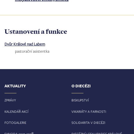
Ustanovení a funkce
Dvůr Králové nad Labem
pastorační asistentka
AKTUALITY
O DIECÉZI
ZPRÁVY
BISKUPSTVÍ
KALENDÁŘ AKCÍ
VIKARIÁTY A FARNOSTI
FOTOGALERIE
SOLIDARITA V DIECÉZI
8
SYNODA 2025-202
DIECÉZNÍ LESY HRADEC KRÁLOVÉ