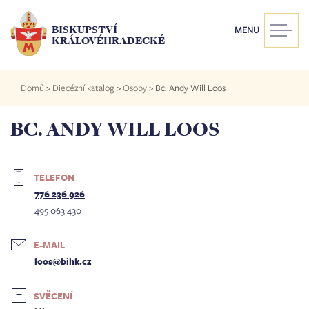
Přejít
k
BISKUPSTVÍ
MENU
hlavnímu
KRÁLOVÉHRADECKÉ
obsahu
Drobečková
Domů
>
Diecézní katalog
>
Osoby
>
Bc. Andy Will Loos
navigace
BC. ANDY WILL LOOS
TELEFON
776 236 926
495 063 430
E-MAIL
loos@bihk.cz
SVĚCENÍ