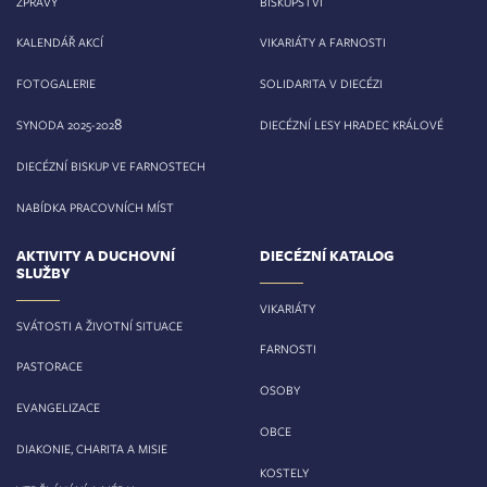
ZPRÁVY
BISKUPSTVÍ
KALENDÁŘ AKCÍ
VIKARIÁTY A FARNOSTI
FOTOGALERIE
SOLIDARITA V DIECÉZI
8
SYNODA 2025-202
DIECÉZNÍ LESY HRADEC KRÁLOVÉ
DIECÉZNÍ BISKUP VE FARNOSTECH
NABÍDKA PRACOVNÍCH MÍST
AKTIVITY A DUCHOVNÍ
DIECÉZNÍ KATALOG
SLUŽBY
VIKARIÁTY
SVÁTOSTI A ŽIVOTNÍ SITUACE
FARNOSTI
PASTORACE
OSOBY
EVANGELIZACE
OBCE
DIAKONIE, CHARITA A MISIE
KOSTELY