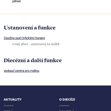
jáhen
Ustanovení a funkce
Opočno pod Orlickými horami
trvalý jáhen - ustanovený ke službě
Diecézní a další funkce
vedoucí centra pro rodinu
AKTUALITY
O DIECÉZI