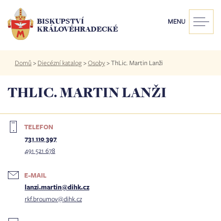
Přejít
k
BISKUPSTVÍ
MENU
hlavnímu
KRÁLOVÉHRADECKÉ
obsahu
Drobečková
Domů
>
Diecézní katalog
>
Osoby
>
ThLic. Martin Lanži
navigace
THLIC. MARTIN LANŽI
TELEFON
731 110 397
491 521 678
E-MAIL
lanzi.martin@dihk.cz
rkf.broumov@dihk.cz