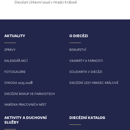
Diecézní církevní soud v Hradci Králové
AKTUALITY
O DIECÉZI
ZPRÁVY
BISKUPSTVÍ
KALENDÁŘ AKCÍ
VIKARIÁTY A FARNOSTI
FOTOGALERIE
SOLIDARITA V DIECÉZI
8
SYNODA 2025-202
DIECÉZNÍ LESY HRADEC KRÁLOVÉ
DIECÉZNÍ BISKUP VE FARNOSTECH
NABÍDKA PRACOVNÍCH MÍST
AKTIVITY A DUCHOVNÍ
DIECÉZNÍ KATALOG
SLUŽBY