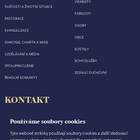
VIKARIÁTY
SVÁTOSTI A ŽIVOTNÍ SITUACE
FARNOSTI
PASTORACE
OSOBY
EVANGELIZACE
OBCE
DIAKONIE, CHARITA A MISIE
KOSTELY
VZDĚLÁVÁNÍ A MÉDIA
BOHOSLUŽBY
SPOLUPRACUJEME
ZESNULÍ DUCHOVNÍ
ŘEHOLNÍ KOMUNITY
KONTAKT
Biskupství královéhradecké
Velké náměstí 35/44
Používáme soubory cookies
500 03 Hradec Králové
tel.: +420 495 063 611
Tyto webové stránky používají soubory cookies a další sledovací
nástroje s cílem vylepšení uživatelského prostředí, zobrazení