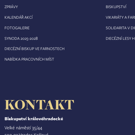
ZPRÁVY
BISKUPSTVÍ
KALENDÁŘ AKCÍ
VIKARIÁTY A FA
FOTOGALERIE
SOLIDARITA V DI
8
SYNODA 2025-202
DIECÉZNÍ LESY 
DIECÉZNÍ BISKUP VE FARNOSTECH
NABÍDKA PRACOVNÍCH MÍST
KONTAKT
Biskupství královéhradecké
Velké náměstí 35/44
500 03 Hradec Králové