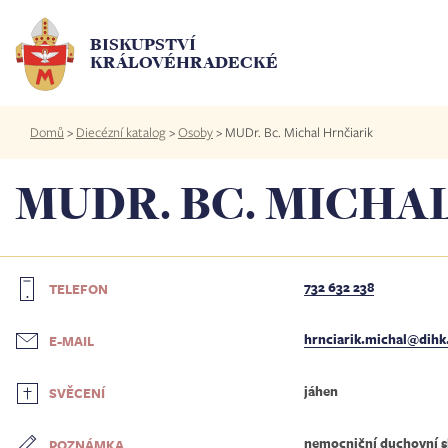
Přejít
k
BISKUPSTVÍ
hlavnímu
KRÁLOVÉHRADECKÉ
obsahu
Drobečková
Domů
>
Diecézní katalog
>
Osoby
>
MUDr. Bc. Michal Hrnčiarik
navigace
MUDR. BC. MICHA
732 632 238
TELEFON
hrnciarik.michal@dihk
E-MAIL
jáhen
SVĚCENÍ
nemocniční duchovní sl
POZNÁMKA