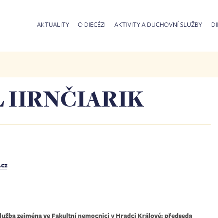
AKTUALITY
O DIECÉZI
AKTIVITY A DUCHOVNÍ SLUŽBY
DI
L HRNČIARIK
.cz
užba zejména ve Fakultní nemocnici v Hradci Králové; předseda