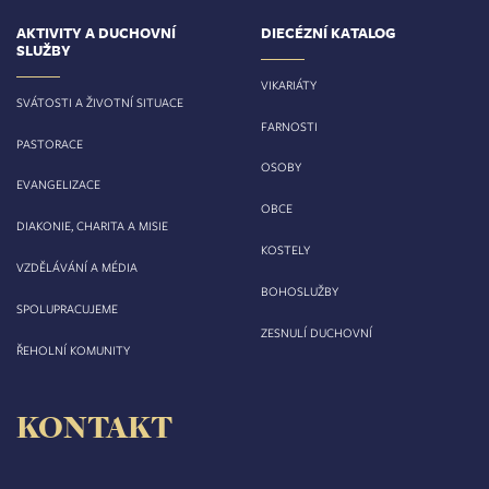
AKTIVITY A DUCHOVNÍ
DIECÉZNÍ KATALOG
SLUŽBY
VIKARIÁTY
SVÁTOSTI A ŽIVOTNÍ SITUACE
FARNOSTI
PASTORACE
OSOBY
EVANGELIZACE
OBCE
DIAKONIE, CHARITA A MISIE
KOSTELY
VZDĚLÁVÁNÍ A MÉDIA
BOHOSLUŽBY
SPOLUPRACUJEME
ZESNULÍ DUCHOVNÍ
ŘEHOLNÍ KOMUNITY
KONTAKT
Biskupství královéhradecké