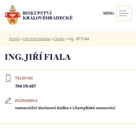
Přejít
k
BISKUPSTVÍ
MENU
hlavnímu
KRÁLOVÉHRADECKÉ
obsahu
Drobečková
Domů
>
Diecézní katalog
>
Osoby
>
Ing. Jiří Fiala
navigace
ING. JIŘÍ FIALA
TELEFON
724 110 457
POZNÁMKA
nemocniční duchovní služba v Litomyšlské nemocnici