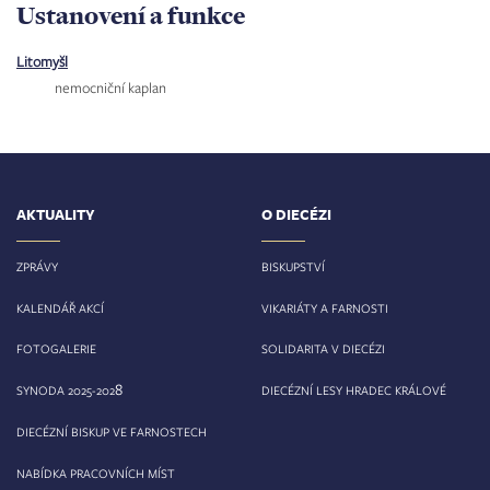
Ustanovení a funkce
Litomyšl
nemocniční kaplan
AKTUALITY
O DIECÉZI
ZPRÁVY
BISKUPSTVÍ
KALENDÁŘ AKCÍ
VIKARIÁTY A FARNOSTI
FOTOGALERIE
SOLIDARITA V DIECÉZI
8
SYNODA 2025-202
DIECÉZNÍ LESY HRADEC KRÁLOVÉ
DIECÉZNÍ BISKUP VE FARNOSTECH
NABÍDKA PRACOVNÍCH MÍST