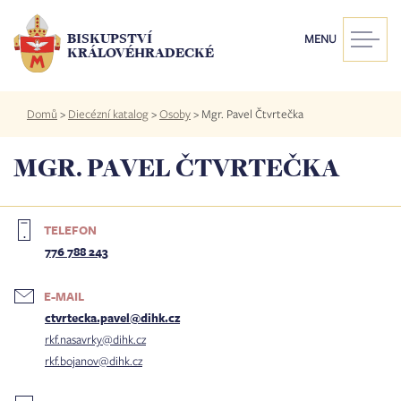
Přejít
k
BISKUPSTVÍ
MENU
hlavnímu
KRÁLOVÉHRADECKÉ
obsahu
Drobečková
Domů
>
Diecézní katalog
>
Osoby
>
Mgr. Pavel Čtvrtečka
navigace
MGR. PAVEL ČTVRTEČKA
TELEFON
776 788 243
E-MAIL
ctvrtecka.pavel@dihk.cz
rkf.nasavrky@dihk.cz
rkf.bojanov@dihk.cz