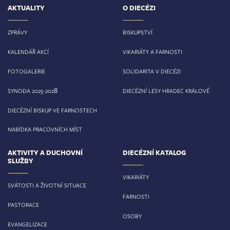
AKTUALITY
O DIECÉZI
ZPRÁVY
BISKUPSTVÍ
KALENDÁŘ AKCÍ
VIKARIÁTY A FARNOSTI
FOTOGALERIE
SOLIDARITA V DIECÉZI
8
SYNODA 2025-202
DIECÉZNÍ LESY HRADEC KRÁLOVÉ
DIECÉZNÍ BISKUP VE FARNOSTECH
NABÍDKA PRACOVNÍCH MÍST
AKTIVITY A DUCHOVNÍ
DIECÉZNÍ KATALOG
SLUŽBY
VIKARIÁTY
SVÁTOSTI A ŽIVOTNÍ SITUACE
FARNOSTI
PASTORACE
OSOBY
EVANGELIZACE