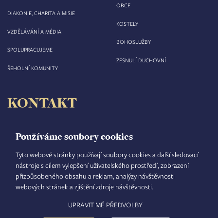
OBCE
DIAKONIE, CHARITA A MISIE
KOSTELY
VZDĚLÁVÁNÍ A MÉDIA
BOHOSLUŽBY
SPOLUPRACUJEME
ZESNULÍ DUCHOVNÍ
ŘEHOLNÍ KOMUNITY
KONTAKT
Biskupství královéhradecké
Velké náměstí 35/44
Používáme soubory cookies
500 03 Hradec Králové
tel.: +420 495 063 611
Tyto webové stránky používají soubory cookies a další sledovací
nástroje s cílem vylepšení uživatelského prostředí, zobrazení
IČO: 00 44 51 34
přizpůsobeného obsahu a reklam, analýzy návštěvnosti
DIČ: CZ 00 44 51 34
webových stránek a zjištění zdroje návštěvnosti.
Číslo účtu: 1006010044/5500
UPRAVIT MÉ PŘEDVOLBY
TISKOVÝ MLUVČÍ
INTRANET
MAPA STRÁNEK
GDPR
VYHLEDÁVÁNÍ
FOOTER