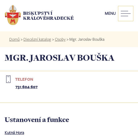
Přejít
k
BISKUPSTVÍ
MENU
hlavnímu
KRÁLOVÉHRADECKÉ
obsahu
Drobečková
Domů
>
Diecézní katalog
>
Osoby
>
Mgr. Jaroslav Bouška
navigace
MGR. JAROSLAV BOUŠKA
TELEFON
731 604 607
Ustanovení a funkce
Kutná Hora