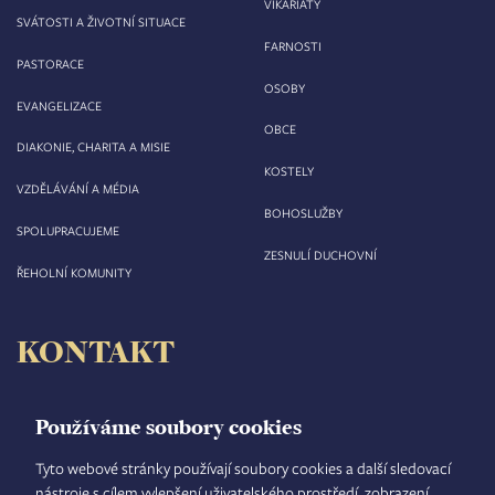
VIKARIÁTY
SVÁTOSTI A ŽIVOTNÍ SITUACE
FARNOSTI
PASTORACE
OSOBY
EVANGELIZACE
OBCE
DIAKONIE, CHARITA A MISIE
KOSTELY
VZDĚLÁVÁNÍ A MÉDIA
BOHOSLUŽBY
SPOLUPRACUJEME
ZESNULÍ DUCHOVNÍ
ŘEHOLNÍ KOMUNITY
KONTAKT
Biskupství královéhradecké
Velké náměstí 35/44
Používáme soubory cookies
500 03 Hradec Králové
tel.: +420 495 063 611
Tyto webové stránky používají soubory cookies a další sledovací
nástroje s cílem vylepšení uživatelského prostředí, zobrazení