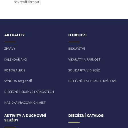
sekretář farnosti
AKTUALITY
O DIECÉZI
ZPRÁVY
BISKUPSTVÍ
KALENDÁŘ AKCÍ
VIKARIÁTY A FARNOSTI
FOTOGALERIE
SOLIDARITA V DIECÉZI
8
SYNODA 2025-202
DIECÉZNÍ LESY HRADEC KRÁLOVÉ
DIECÉZNÍ BISKUP VE FARNOSTECH
NABÍDKA PRACOVNÍCH MÍST
AKTIVITY A DUCHOVNÍ
DIECÉZNÍ KATALOG
SLUŽBY