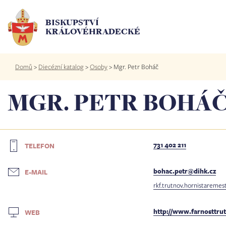
Přejít
k
BISKUPSTVÍ
hlavnímu
KRÁLOVÉHRADECKÉ
obsahu
Drobečková
Domů
>
Diecézní katalog
>
Osoby
>
Mgr. Petr Boháč
navigace
MGR. PETR BOHÁ
731 402 211
TELEFON
bohac.petr@dihk.cz
E-MAIL
rkf.trutnov.hornistaremes
http://www.farnosttru
WEB