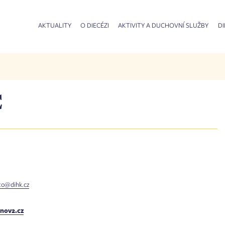
AKTUALITY
O DIECÉZI
AKTIVITY A DUCHOVNÍ SLUŽBY
DI
Č
to@dihk.cz
tnov2.cz