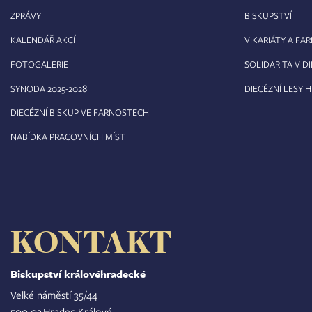
ZPRÁVY
BISKUPSTVÍ
KALENDÁŘ AKCÍ
VIKARIÁTY A FA
FOTOGALERIE
SOLIDARITA V DI
8
SYNODA 2025-202
DIECÉZNÍ LESY 
DIECÉZNÍ BISKUP VE FARNOSTECH
NABÍDKA PRACOVNÍCH MÍST
KONTAKT
Biskupství královéhradecké
Velké náměstí 35/44
500 03 Hradec Králové