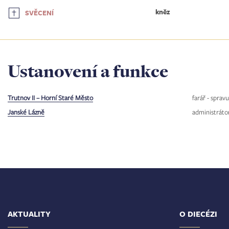
kněz
SVĚCENÍ
Ustanovení a funkce
Trutnov II – Horní Staré Město
farář - sprav
Janské Lázně
administráto
AKTUALITY
O DIECÉZI