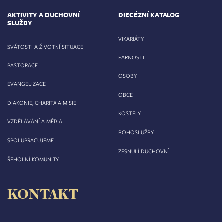
AKTIVITY A DUCHOVNÍ
DIECÉZNÍ KATALOG
SLUŽBY
VIKARIÁTY
SVÁTOSTI A ŽIVOTNÍ SITUACE
FARNOSTI
PASTORACE
OSOBY
EVANGELIZACE
OBCE
DIAKONIE, CHARITA A MISIE
KOSTELY
VZDĚLÁVÁNÍ A MÉDIA
BOHOSLUŽBY
SPOLUPRACUJEME
ZESNULÍ DUCHOVNÍ
ŘEHOLNÍ KOMUNITY
KONTAKT
Biskupství královéhradecké