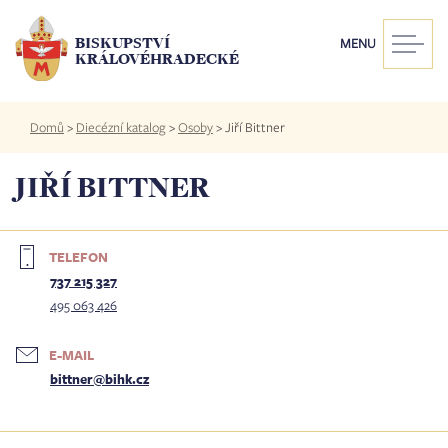
Přejít
k
BISKUPSTVÍ
MENU
hlavnímu
KRÁLOVÉHRADECKÉ
obsahu
Drobečková
Domů
>
Diecézní katalog
>
Osoby
>
Jiří Bittner
navigace
JIŘÍ BITTNER
TELEFON
737 215 327
495 063 426
E-MAIL
bittner@bihk.cz