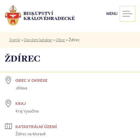
Přejít
k
BISKUPSTVÍ
MENU
hlavnímu
KRÁLOVÉHRADECKÉ
obsahu
Drobečková
Domů
>
Diecézní katalog
>
Obce
>
Ždírec
navigace
ŽDÍREC
OBEC V OKRESE
Jihlava
KRAJ
Kraj Vysočina
KATASTRÁLNÍ ÚZEMÍ
Ždírec na Moravě