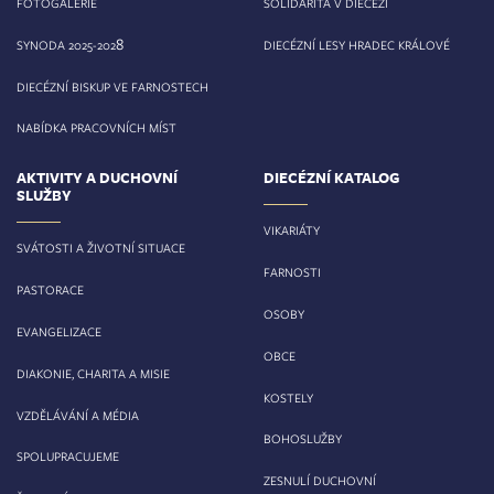
FOTOGALERIE
SOLIDARITA V DIECÉZI
8
SYNODA 2025-202
DIECÉZNÍ LESY HRADEC KRÁLOVÉ
DIECÉZNÍ BISKUP VE FARNOSTECH
NABÍDKA PRACOVNÍCH MÍST
AKTIVITY A DUCHOVNÍ
DIECÉZNÍ KATALOG
SLUŽBY
VIKARIÁTY
SVÁTOSTI A ŽIVOTNÍ SITUACE
FARNOSTI
PASTORACE
OSOBY
EVANGELIZACE
OBCE
DIAKONIE, CHARITA A MISIE
KOSTELY
VZDĚLÁVÁNÍ A MÉDIA
BOHOSLUŽBY
SPOLUPRACUJEME
ZESNULÍ DUCHOVNÍ