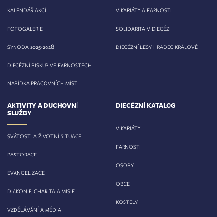
KALENDÁŘ AKCÍ
VIKARIÁTY A FARNOSTI
FOTOGALERIE
SOLIDARITA V DIECÉZI
8
SYNODA 2025-202
DIECÉZNÍ LESY HRADEC KRÁLOVÉ
DIECÉZNÍ BISKUP VE FARNOSTECH
NABÍDKA PRACOVNÍCH MÍST
AKTIVITY A DUCHOVNÍ
DIECÉZNÍ KATALOG
SLUŽBY
VIKARIÁTY
SVÁTOSTI A ŽIVOTNÍ SITUACE
FARNOSTI
PASTORACE
OSOBY
EVANGELIZACE
OBCE
DIAKONIE, CHARITA A MISIE
KOSTELY
VZDĚLÁVÁNÍ A MÉDIA