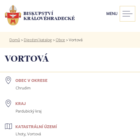
Přejít
k
BISKUPSTVÍ
MENU
hlavnímu
KRÁLOVÉHRADECKÉ
obsahu
Drobečková
Domů
>
Diecézní katalog
>
Obce
>
Vortová
navigace
VORTOVÁ
OBEC V OKRESE
Chrudim
KRAJ
Pardubický kraj
KATASTRÁLNÍ ÚZEMÍ
Lhoty, Vortová