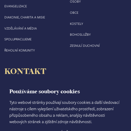
OSOBY
EVANGELIZACE
OBCE
DIAKONIE, CHARITA A MISIE
KOSTELY
VZDĚLÁVÁNÍ A MÉDIA
BOHOSLUŽBY
SPOLUPRACUJEME
ZESNULÍ DUCHOVNÍ
ŘEHOLNÍ KOMUNITY
KONTAKT
Biskupství královéhradecké
Velké náměstí 35/44
Používáme soubory cookies
500 03 Hradec Králové
tel.: +420 495 063 611
Tyto webové stránky používají soubory cookies a další sledovací
nástroje s cílem vylepšení uživatelského prostředí, zobrazení
IČO: 00 44 51 34
přizpůsobeného obsahu a reklam, analýzy návštěvnosti
DIČ: CZ 00 44 51 34
webových stránek a zjištění zdroje návštěvnosti.
Číslo účtu: 1006010044/5500