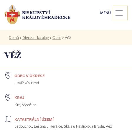
Přejít
k
BISKUPSTVÍ
MENU
hlavnímu
KRÁLOVÉHRADECKÉ
obsahu
Drobečková
Domů
>
Diecézní katalog
>
Obce
>
Věž
navigace
VĚŽ
OBEC V OKRESE
Havlíčkův Brod
KRAJ
Kraj Vysočina
KATASTRÁLNÍ ÚZEMÍ
Jedouchov, Leština u Herálce, Skála u Havlíčkova Brodu, Věž