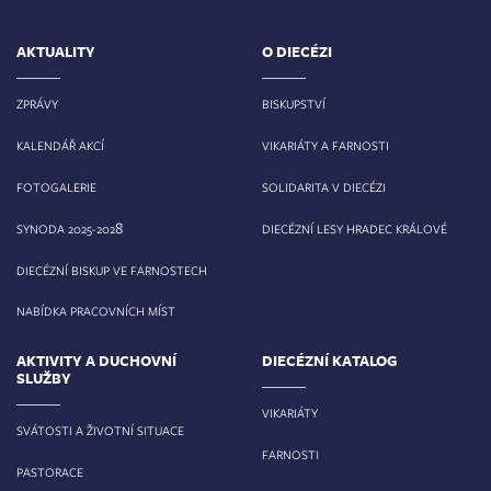
AKTUALITY
O DIECÉZI
ZPRÁVY
BISKUPSTVÍ
KALENDÁŘ AKCÍ
VIKARIÁTY A FARNOSTI
FOTOGALERIE
SOLIDARITA V DIECÉZI
8
SYNODA 2025-202
DIECÉZNÍ LESY HRADEC KRÁLOVÉ
DIECÉZNÍ BISKUP VE FARNOSTECH
NABÍDKA PRACOVNÍCH MÍST
AKTIVITY A DUCHOVNÍ
DIECÉZNÍ KATALOG
SLUŽBY
VIKARIÁTY
SVÁTOSTI A ŽIVOTNÍ SITUACE
FARNOSTI
PASTORACE