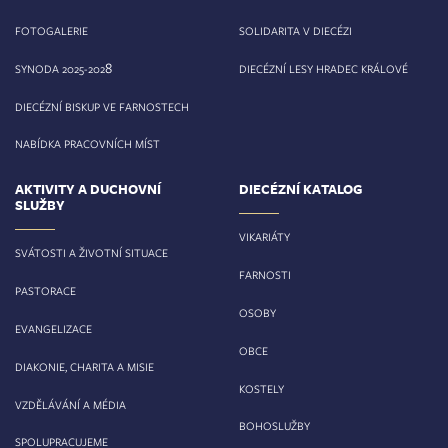
FOTOGALERIE
SOLIDARITA V DIECÉZI
8
SYNODA 2025-202
DIECÉZNÍ LESY HRADEC KRÁLOVÉ
DIECÉZNÍ BISKUP VE FARNOSTECH
NABÍDKA PRACOVNÍCH MÍST
AKTIVITY A DUCHOVNÍ
DIECÉZNÍ KATALOG
SLUŽBY
VIKARIÁTY
SVÁTOSTI A ŽIVOTNÍ SITUACE
FARNOSTI
PASTORACE
OSOBY
EVANGELIZACE
OBCE
DIAKONIE, CHARITA A MISIE
KOSTELY
VZDĚLÁVÁNÍ A MÉDIA
BOHOSLUŽBY
SPOLUPRACUJEME