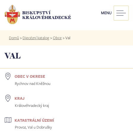
Přejít
k
BISKUPSTVÍ
MENU
hlavnímu
KRÁLOVÉHRADECKÉ
obsahu
Drobečková
Domů
>
Diecézní katalog
>
Obce
>
Val
navigace
VAL
OBEC V OKRESE
Rychnov nad Kněžnou
KRAJ
Královéhradecký kraj
KATASTRÁLNÍ ÚZEMÍ
Provoz, Val u Dobrušky