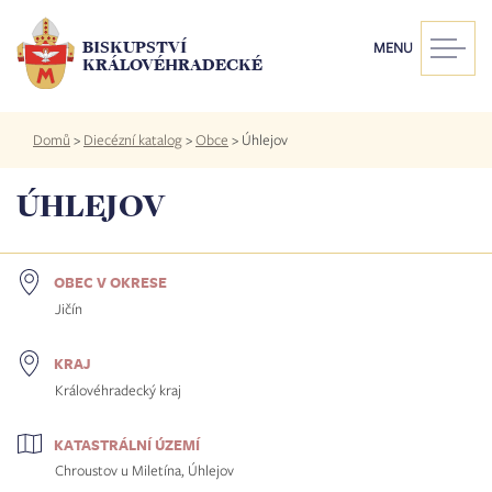
Přejít
k
BISKUPSTVÍ
MENU
hlavnímu
KRÁLOVÉHRADECKÉ
obsahu
Drobečková
Domů
>
Diecézní katalog
>
Obce
>
Úhlejov
navigace
ÚHLEJOV
OBEC V OKRESE
Jičín
KRAJ
Královéhradecký kraj
KATASTRÁLNÍ ÚZEMÍ
Chroustov u Miletína, Úhlejov