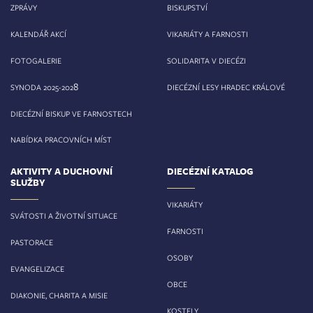
ZPRÁVY
BISKUPSTVÍ
KALENDÁŘ AKCÍ
VIKARIÁTY A FARNOSTI
FOTOGALERIE
SOLIDARITA V DIECÉZI
8
SYNODA 2025-202
DIECÉZNÍ LESY HRADEC KRÁLOVÉ
DIECÉZNÍ BISKUP VE FARNOSTECH
NABÍDKA PRACOVNÍCH MÍST
AKTIVITY A DUCHOVNÍ
DIECÉZNÍ KATALOG
SLUŽBY
VIKARIÁTY
SVÁTOSTI A ŽIVOTNÍ SITUACE
FARNOSTI
PASTORACE
OSOBY
EVANGELIZACE
OBCE
DIAKONIE, CHARITA A MISIE
KOSTELY