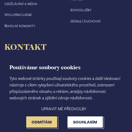
VZDĚLÁVÁNÍ A MÉDIA
BOHOSLUŽBY
SPOLUPRACUJEME
ZESNULÍ DUCHOVNÍ
ŘEHOLNÍ KOMUNITY
KONTAKT
Biskupství královéhradecké
Velké náměstí 35/44
Používáme soubory cookies
500 03 Hradec Králové
tel.: +420 495 063 611
Tyto webové stránky používají soubory cookies a další sledovací
nástroje s cílem vylepšení uživatelského prostředí, zobrazení
IČO: 00 44 51 34
přizpůsobeného obsahu a reklam, analýzy návštěvnosti
DIČ: CZ 00 44 51 34
webových stránek a zjištění zdroje návštěvnosti.
Číslo účtu: 1006010044/5500
UPRAVIT MÉ PŘEDVOLBY
TISKOVÝ MLUVČÍ
INTRANET
MAPA STRÁNEK
GDPR
VYHLEDÁVÁNÍ
FOOTER
NASTAVENÍ COOKIES
ADMINISTRACE
ODMÍTÁM
SOUHLASÍM
MENU