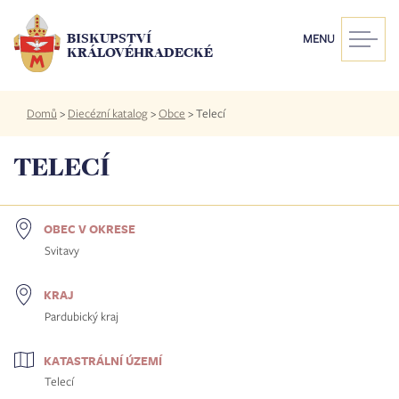
Přejít
k
BISKUPSTVÍ
MENU
hlavnímu
KRÁLOVÉHRADECKÉ
obsahu
Drobečková
Domů
>
Diecézní katalog
>
Obce
>
Telecí
navigace
TELECÍ
OBEC V OKRESE
Svitavy
KRAJ
Pardubický kraj
KATASTRÁLNÍ ÚZEMÍ
Telecí