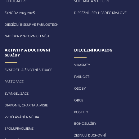
FOTOGALERIE
SOLIDARITA V DIECÉZI
8
SYNODA 2025-202
DIECÉZNÍ LESY HRADEC KRÁLOVÉ
DIECÉZNÍ BISKUP VE FARNOSTECH
NABÍDKA PRACOVNÍCH MÍST
AKTIVITY A DUCHOVNÍ
DIECÉZNÍ KATALOG
SLUŽBY
VIKARIÁTY
SVÁTOSTI A ŽIVOTNÍ SITUACE
FARNOSTI
PASTORACE
OSOBY
EVANGELIZACE
OBCE
DIAKONIE, CHARITA A MISIE
KOSTELY
VZDĚLÁVÁNÍ A MÉDIA
BOHOSLUŽBY
SPOLUPRACUJEME
ZESNULÍ DUCHOVNÍ