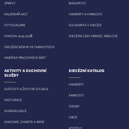
ZPRÁVY
BISKUPSTVÍ
KALENDÁŘ AKCÍ
VIKARIÁTY A FARNOSTI
FOTOGALERIE
SOLIDARITA V DIECÉZI
8
SYNODA 2025-202
DIECÉZNÍ LESY HRADEC KRÁLOVÉ
DIECÉZNÍ BISKUP VE FARNOSTECH
NABÍDKA PRACOVNÍCH MÍST
AKTIVITY A DUCHOVNÍ
DIECÉZNÍ KATALOG
SLUŽBY
VIKARIÁTY
SVÁTOSTI A ŽIVOTNÍ SITUACE
FARNOSTI
PASTORACE
OSOBY
EVANGELIZACE
OBCE
DIAKONIE, CHARITA A MISIE
KOSTELY