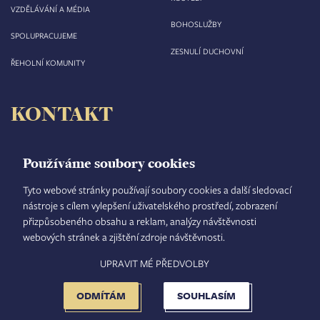
VZDĚLÁVÁNÍ A MÉDIA
BOHOSLUŽBY
SPOLUPRACUJEME
ZESNULÍ DUCHOVNÍ
ŘEHOLNÍ KOMUNITY
KONTAKT
Biskupství královéhradecké
Velké náměstí 35/44
Používáme soubory cookies
500 03 Hradec Králové
tel.: +420 495 063 611
Tyto webové stránky používají soubory cookies a další sledovací
nástroje s cílem vylepšení uživatelského prostředí, zobrazení
IČO: 00 44 51 34
přizpůsobeného obsahu a reklam, analýzy návštěvnosti
DIČ: CZ 00 44 51 34
webových stránek a zjištění zdroje návštěvnosti.
Číslo účtu: 1006010044/5500
UPRAVIT MÉ PŘEDVOLBY
TISKOVÝ MLUVČÍ
INTRANET
MAPA STRÁNEK
GDPR
VYHLEDÁVÁNÍ
FOOTER
NASTAVENÍ COOKIES
ADMINISTRACE
ODMÍTÁM
SOUHLASÍM
MENU