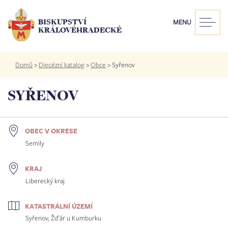
Přejít
k
BISKUPSTVÍ
MENU
hlavnímu
KRÁLOVÉHRADECKÉ
obsahu
Drobečková
Domů
>
Diecézní katalog
>
Obce
>
Syřenov
navigace
SYŘENOV
OBEC V OKRESE
Semily
KRAJ
Liberecký kraj
KATASTRÁLNÍ ÚZEMÍ
Syřenov, Žďár u Kumburku