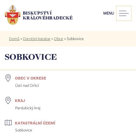
Přejít
k
BISKUPSTVÍ
MENU
hlavnímu
KRÁLOVÉHRADECKÉ
obsahu
Drobečková
Domů
>
Diecézní katalog
>
Obce
>
Sobkovice
navigace
SOBKOVICE
OBEC V OKRESE
Ústí nad Orlicí
KRAJ
Pardubický kraj
KATASTRÁLNÍ ÚZEMÍ
Sobkovice