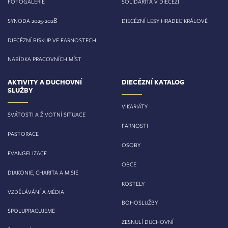
FOTOGALERIE
SOLIDARITA V DIECÉZI
8
SYNODA 2025-202
DIECÉZNÍ LESY HRADEC KRÁLOVÉ
DIECÉZNÍ BISKUP VE FARNOSTECH
NABÍDKA PRACOVNÍCH MÍST
AKTIVITY A DUCHOVNÍ
DIECÉZNÍ KATALOG
SLUŽBY
VIKARIÁTY
SVÁTOSTI A ŽIVOTNÍ SITUACE
FARNOSTI
PASTORACE
OSOBY
EVANGELIZACE
OBCE
DIAKONIE, CHARITA A MISIE
KOSTELY
VZDĚLÁVÁNÍ A MÉDIA
BOHOSLUŽBY
SPOLUPRACUJEME
ZESNULÍ DUCHOVNÍ