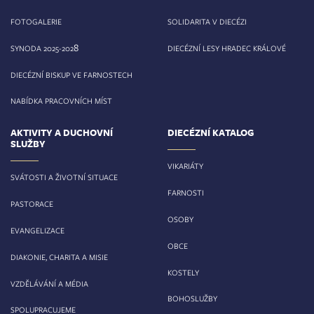
FOTOGALERIE
SOLIDARITA V DIECÉZI
8
SYNODA 2025-202
DIECÉZNÍ LESY HRADEC KRÁLOVÉ
DIECÉZNÍ BISKUP VE FARNOSTECH
NABÍDKA PRACOVNÍCH MÍST
AKTIVITY A DUCHOVNÍ
DIECÉZNÍ KATALOG
SLUŽBY
VIKARIÁTY
SVÁTOSTI A ŽIVOTNÍ SITUACE
FARNOSTI
PASTORACE
OSOBY
EVANGELIZACE
OBCE
DIAKONIE, CHARITA A MISIE
KOSTELY
VZDĚLÁVÁNÍ A MÉDIA
BOHOSLUŽBY
SPOLUPRACUJEME