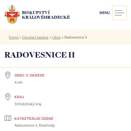
Přejít
k
BISKUPSTVÍ
MENU
hlavnímu
KRÁLOVÉHRADECKÉ
obsahu
Drobečková
Domů
>
Diecézní katalog
>
Obce
>
Radovesnice II
navigace
RADOVESNICE II
OBEC V OKRESE
Kolín
KRAJ
Středočeský kraj
KATASTRÁLNÍ ÚZEMÍ
Radovesnice II, Rozehnaly