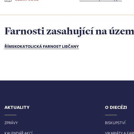
Farnosti zasahující na územ
ŘÍMSKOKATOLICKÁ FARNOST LIBČANY
AKTUALITY
O DIECÉZI
ZPRÁVY
BISKUPSTVÍ
KALENDÁŘ AKCÍ
VIKARIÁTY A FA