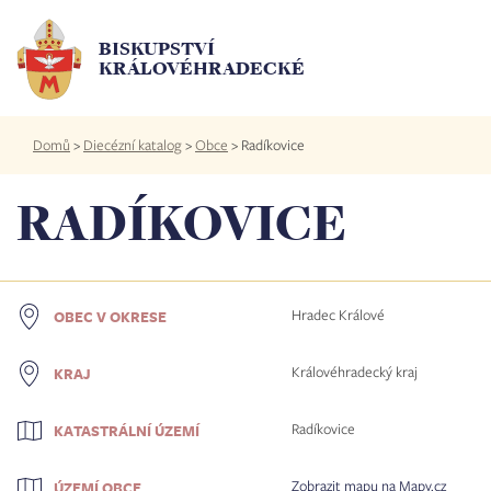
Přejít
k
BISKUPSTVÍ
hlavnímu
KRÁLOVÉHRADECKÉ
obsahu
Drobečková
Domů
>
Diecézní katalog
>
Obce
>
Radíkovice
navigace
RADÍKOVICE
Hradec Králové
OBEC V OKRESE
Královéhradecký kraj
KRAJ
Radíkovice
KATASTRÁLNÍ ÚZEMÍ
Zobrazit mapu na Mapy.cz
ÚZEMÍ OBCE