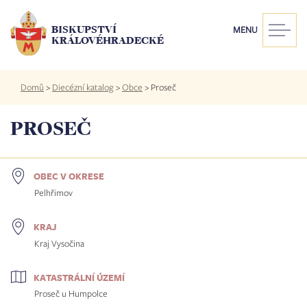
Přejít
k
BISKUPSTVÍ
MENU
hlavnímu
KRÁLOVÉHRADECKÉ
obsahu
Drobečková
Domů
>
Diecézní katalog
>
Obce
>
Proseč
navigace
PROSEČ
OBEC V OKRESE
Pelhřimov
KRAJ
Kraj Vysočina
KATASTRÁLNÍ ÚZEMÍ
Proseč u Humpolce