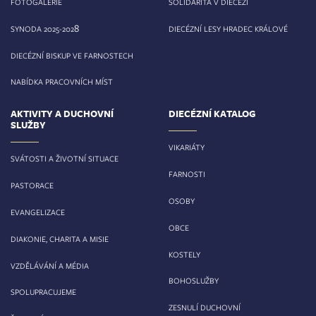
FOTOGALERIE
SOLIDARITA V DIECÉZI
8
SYNODA 2025-202
DIECÉZNÍ LESY HRADEC KRÁLOVÉ
DIECÉZNÍ BISKUP VE FARNOSTECH
NABÍDKA PRACOVNÍCH MÍST
AKTIVITY A DUCHOVNÍ
DIECÉZNÍ KATALOG
SLUŽBY
VIKARIÁTY
SVÁTOSTI A ŽIVOTNÍ SITUACE
FARNOSTI
PASTORACE
OSOBY
EVANGELIZACE
OBCE
DIAKONIE, CHARITA A MISIE
KOSTELY
VZDĚLÁVÁNÍ A MÉDIA
BOHOSLUŽBY
SPOLUPRACUJEME
ZESNULÍ DUCHOVNÍ