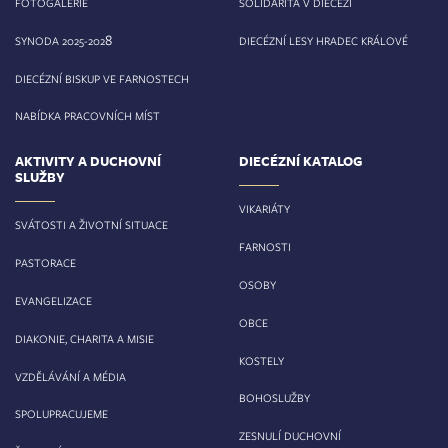
FOTOGALERIE
SOLIDARITA V DIECÉZI
8
SYNODA 2025-202
DIECÉZNÍ LESY HRADEC KRÁLOVÉ
DIECÉZNÍ BISKUP VE FARNOSTECH
NABÍDKA PRACOVNÍCH MÍST
AKTIVITY A DUCHOVNÍ
DIECÉZNÍ KATALOG
SLUŽBY
VIKARIÁTY
SVÁTOSTI A ŽIVOTNÍ SITUACE
FARNOSTI
PASTORACE
OSOBY
EVANGELIZACE
OBCE
DIAKONIE, CHARITA A MISIE
KOSTELY
VZDĚLÁVÁNÍ A MÉDIA
BOHOSLUŽBY
SPOLUPRACUJEME
ZESNULÍ DUCHOVNÍ