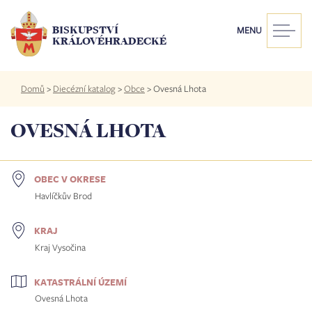
Přejít
k
BISKUPSTVÍ
MENU
hlavnímu
KRÁLOVÉHRADECKÉ
obsahu
Drobečková
Domů
>
Diecézní katalog
>
Obce
>
Ovesná Lhota
navigace
OVESNÁ LHOTA
OBEC V OKRESE
Havlíčkův Brod
KRAJ
Kraj Vysočina
KATASTRÁLNÍ ÚZEMÍ
Ovesná Lhota