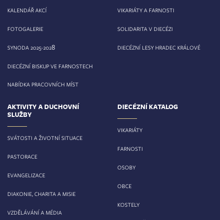
KALENDÁŘ AKCÍ
VIKARIÁTY A FARNOSTI
FOTOGALERIE
SOLIDARITA V DIECÉZI
8
SYNODA 2025-202
DIECÉZNÍ LESY HRADEC KRÁLOVÉ
DIECÉZNÍ BISKUP VE FARNOSTECH
NABÍDKA PRACOVNÍCH MÍST
AKTIVITY A DUCHOVNÍ
DIECÉZNÍ KATALOG
SLUŽBY
VIKARIÁTY
SVÁTOSTI A ŽIVOTNÍ SITUACE
FARNOSTI
PASTORACE
OSOBY
EVANGELIZACE
OBCE
DIAKONIE, CHARITA A MISIE
KOSTELY
VZDĚLÁVÁNÍ A MÉDIA