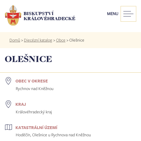
Přejít
k
BISKUPSTVÍ
MENU
hlavnímu
KRÁLOVÉHRADECKÉ
obsahu
Drobečková
Domů
>
Diecézní katalog
>
Obce
>
Olešnice
navigace
OLEŠNICE
OBEC V OKRESE
Rychnov nad Kněžnou
KRAJ
Královéhradecký kraj
KATASTRÁLNÍ ÚZEMÍ
Hoděčín, Olešnice u Rychnova nad Kněžnou