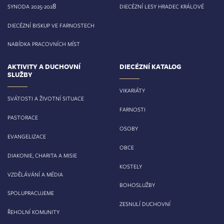
8
SYNODA 2025-202
DIECÉZNÍ LESY HRADEC KRÁLOVÉ
DIECÉZNÍ BISKUP VE FARNOSTECH
NABÍDKA PRACOVNÍCH MÍST
AKTIVITY A DUCHOVNÍ
DIECÉZNÍ KATALOG
SLUŽBY
VIKARIÁTY
SVÁTOSTI A ŽIVOTNÍ SITUACE
FARNOSTI
PASTORACE
OSOBY
EVANGELIZACE
OBCE
DIAKONIE, CHARITA A MISIE
KOSTELY
VZDĚLÁVÁNÍ A MÉDIA
BOHOSLUŽBY
SPOLUPRACUJEME
ZESNULÍ DUCHOVNÍ
ŘEHOLNÍ KOMUNITY