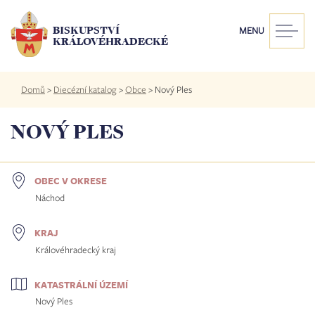
Přejít
k
BISKUPSTVÍ
MENU
hlavnímu
KRÁLOVÉHRADECKÉ
obsahu
Drobečková
Domů
>
Diecézní katalog
>
Obce
>
Nový Ples
navigace
NOVÝ PLES
OBEC V OKRESE
Náchod
KRAJ
Královéhradecký kraj
KATASTRÁLNÍ ÚZEMÍ
Nový Ples