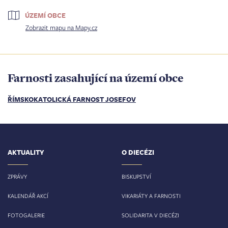
ÚZEMÍ OBCE
Zobrazit mapu na Mapy.cz
Farnosti zasahující na území obce
ŘÍMSKOKATOLICKÁ FARNOST JOSEFOV
AKTUALITY
O DIECÉZI
ZPRÁVY
BISKUPSTVÍ
KALENDÁŘ AKCÍ
VIKARIÁTY A FARNOSTI
FOTOGALERIE
SOLIDARITA V DIECÉZI