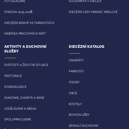
FOTOGALERIE
SOLIDARITA V DIECÉZI
8
SYNODA 2025-202
DIECÉZNÍ LESY HRADEC KRÁLOVÉ
DIECÉZNÍ BISKUP VE FARNOSTECH
NABÍDKA PRACOVNÍCH MÍST
AKTIVITY A DUCHOVNÍ
DIECÉZNÍ KATALOG
SLUŽBY
VIKARIÁTY
SVÁTOSTI A ŽIVOTNÍ SITUACE
FARNOSTI
PASTORACE
OSOBY
EVANGELIZACE
OBCE
DIAKONIE, CHARITA A MISIE
KOSTELY
VZDĚLÁVÁNÍ A MÉDIA
BOHOSLUŽBY
SPOLUPRACUJEME
ZESNULÍ DUCHOVNÍ