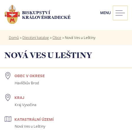
Přejít
k
BISKUPSTVÍ
MENU
hlavnímu
KRÁLOVÉHRADECKÉ
obsahu
Drobečková
Domů
>
Diecézní katalog
>
Obce
>
Nová Ves u Leštiny
navigace
NOVÁ VES U LEŠTINY
OBEC V OKRESE
Havlíčkův Brod
KRAJ
Kraj Vysočina
KATASTRÁLNÍ ÚZEMÍ
Nová Ves u Leštiny