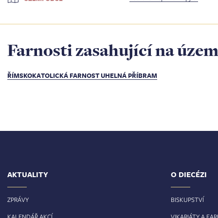
Farnosti zasahující na územ
ŘÍMSKOKATOLICKÁ FARNOST UHELNÁ PŘÍBRAM
AKTUALITY
O DIECÉZI
ZPRÁVY
BISKUPSTVÍ
KALENDÁŘ AKCÍ
VIKARIÁTY A FA