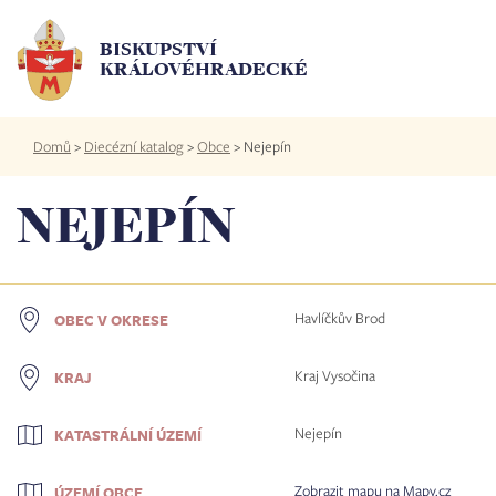
Přejít
k
BISKUPSTVÍ
hlavnímu
KRÁLOVÉHRADECKÉ
obsahu
Drobečková
Domů
>
Diecézní katalog
>
Obce
>
Nejepín
navigace
NEJEPÍN
Havlíčkův Brod
OBEC V OKRESE
Kraj Vysočina
KRAJ
Nejepín
KATASTRÁLNÍ ÚZEMÍ
Zobrazit mapu na Mapy.cz
ÚZEMÍ OBCE