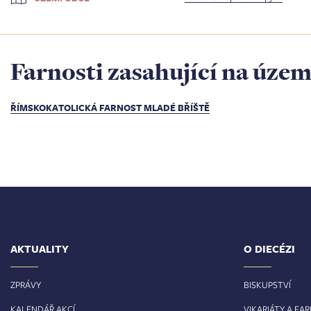
Farnosti zasahující na územ
ŘÍMSKOKATOLICKÁ FARNOST MLADÉ BŘÍŠTĚ
AKTUALITY
O DIECÉZI
ZPRÁVY
BISKUPSTVÍ
KALENDÁŘ AKCÍ
VIKARIÁTY A FA