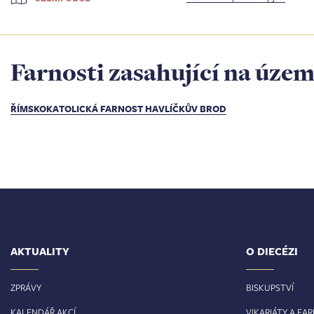
Farnosti zasahující na územ
ŘÍMSKOKATOLICKÁ FARNOST HAVLÍČKŮV BROD
AKTUALITY
O DIECÉZI
ZPRÁVY
BISKUPSTVÍ
KALENDÁŘ AKCÍ
VIKARIÁTY A FA