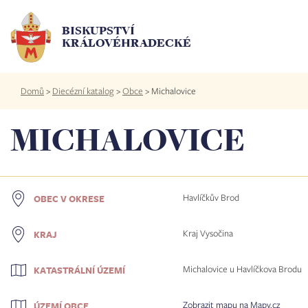
Přejít
k
BISKUPSTVÍ
hlavnímu
KRÁLOVÉHRADECKÉ
obsahu
Drobečková
Domů
>
Diecézní katalog
>
Obce
>
Michalovice
navigace
MICHALOVICE
Havlíčkův Brod
OBEC V OKRESE
Kraj Vysočina
KRAJ
Michalovice u Havlíčkova Brodu
KATASTRÁLNÍ ÚZEMÍ
Zobrazit mapu na Mapy.cz
ÚZEMÍ OBCE