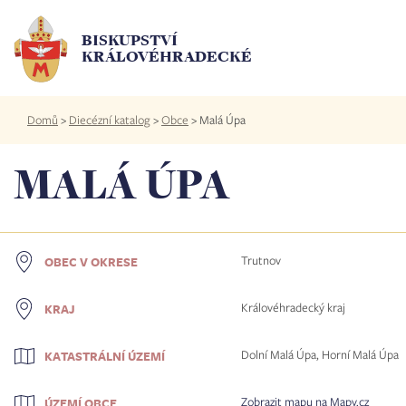
Přejít
k
BISKUPSTVÍ
hlavnímu
KRÁLOVÉHRADECKÉ
obsahu
Drobečková
Domů
>
Diecézní katalog
>
Obce
>
Malá Úpa
navigace
MALÁ ÚPA
Trutnov
OBEC V OKRESE
Královéhradecký kraj
KRAJ
Dolní Malá Úpa, Horní Malá Úpa
KATASTRÁLNÍ ÚZEMÍ
Zobrazit mapu na Mapy.cz
ÚZEMÍ OBCE