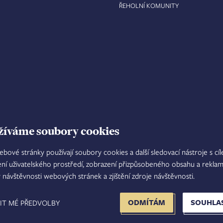
ŘEHOLNÍ KOMUNITY
žíváme soubory cookies
ebové stránky používají soubory cookies a další sledovací nástroje s cí
ení uživatelského prostředí, zobrazení přizpůsobeného obsahu a reklam
TISKOVÝ MLUVČÍ
INTRANET
M
y návštěvnosti webových stránek a zjištění zdroje návštěvnosti.
FOOTER
ODMÍTÁM
SOUHLA
IT MÉ PŘEDVOLBY
MENU