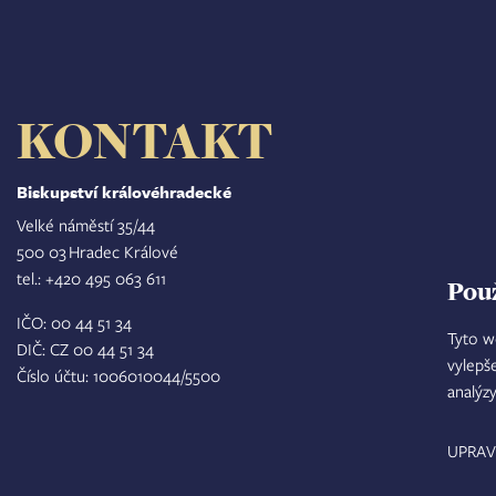
KONTAKT
Biskupství královéhradecké
Velké náměstí 35/44
500 03 Hradec Králové
tel.: +420 495 063 611
Pou
IČO: 00 44 51 34
Tyto w
DIČ: CZ 00 44 51 34
vylepš
Číslo účtu: 1006010044/5500
analýz
UPRAV