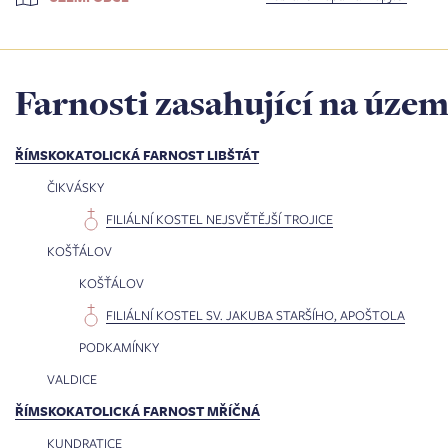
Farnosti zasahující na územ
ŘÍMSKOKATOLICKÁ FARNOST LIBŠTÁT
ČIKVÁSKY
FILIÁLNÍ KOSTEL NEJSVĚTĚJŠÍ TROJICE
KOŠŤÁLOV
KOŠŤÁLOV
FILIÁLNÍ KOSTEL SV. JAKUBA STARŠÍHO, APOŠTOLA
PODKAMÍNKY
VALDICE
ŘÍMSKOKATOLICKÁ FARNOST MŘÍČNÁ
KUNDRATICE