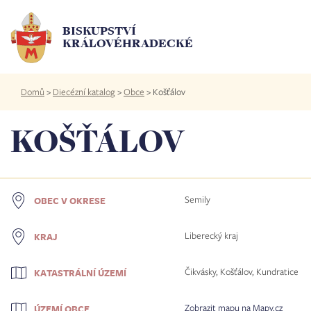
Přejít
k
BISKUPSTVÍ
hlavnímu
KRÁLOVÉHRADECKÉ
obsahu
Drobečková
Domů
>
Diecézní katalog
>
Obce
>
Košťálov
navigace
KOŠŤÁLOV
Semily
OBEC V OKRESE
Liberecký kraj
KRAJ
Čikvásky, Košťálov, Kundratice
KATASTRÁLNÍ ÚZEMÍ
Zobrazit mapu na Mapy.cz
ÚZEMÍ OBCE