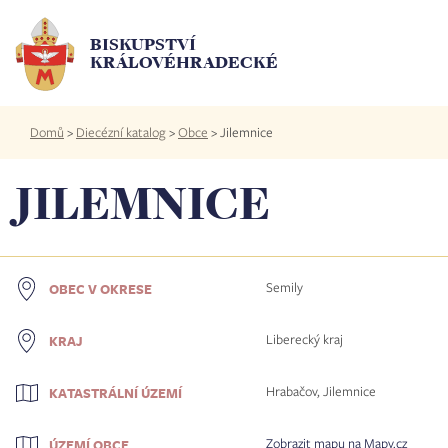
Přejít
k
BISKUPSTVÍ
hlavnímu
KRÁLOVÉHRADECKÉ
obsahu
Drobečková
Domů
>
Diecézní katalog
>
Obce
>
Jilemnice
navigace
JILEMNICE
Semily
OBEC V OKRESE
Liberecký kraj
KRAJ
Hrabačov, Jilemnice
KATASTRÁLNÍ ÚZEMÍ
Zobrazit mapu na Mapy.cz
ÚZEMÍ OBCE