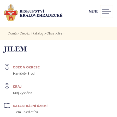
Přejít
k
BISKUPSTVÍ
MENU
hlavnímu
KRÁLOVÉHRADECKÉ
obsahu
Drobečková
Domů
>
Diecézní katalog
>
Obce
>
Jilem
navigace
JILEM
OBEC V OKRESE
Havlíčkův Brod
KRAJ
Kraj Vysočina
KATASTRÁLNÍ ÚZEMÍ
Jilem u Sedletína