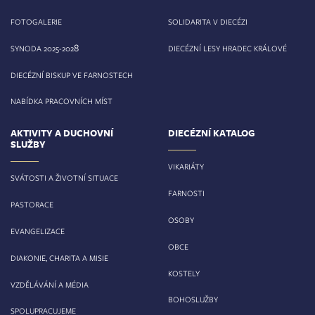
FOTOGALERIE
SOLIDARITA V DIECÉZI
8
SYNODA 2025-202
DIECÉZNÍ LESY HRADEC KRÁLOVÉ
DIECÉZNÍ BISKUP VE FARNOSTECH
NABÍDKA PRACOVNÍCH MÍST
AKTIVITY A DUCHOVNÍ
DIECÉZNÍ KATALOG
SLUŽBY
VIKARIÁTY
SVÁTOSTI A ŽIVOTNÍ SITUACE
FARNOSTI
PASTORACE
OSOBY
EVANGELIZACE
OBCE
DIAKONIE, CHARITA A MISIE
KOSTELY
VZDĚLÁVÁNÍ A MÉDIA
BOHOSLUŽBY
SPOLUPRACUJEME