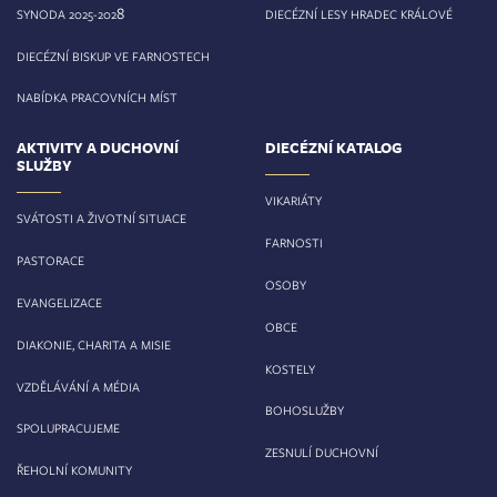
8
SYNODA 2025-202
DIECÉZNÍ LESY HRADEC KRÁLOVÉ
DIECÉZNÍ BISKUP VE FARNOSTECH
NABÍDKA PRACOVNÍCH MÍST
AKTIVITY A DUCHOVNÍ
DIECÉZNÍ KATALOG
SLUŽBY
VIKARIÁTY
SVÁTOSTI A ŽIVOTNÍ SITUACE
FARNOSTI
PASTORACE
OSOBY
EVANGELIZACE
OBCE
DIAKONIE, CHARITA A MISIE
KOSTELY
VZDĚLÁVÁNÍ A MÉDIA
BOHOSLUŽBY
SPOLUPRACUJEME
ZESNULÍ DUCHOVNÍ
ŘEHOLNÍ KOMUNITY