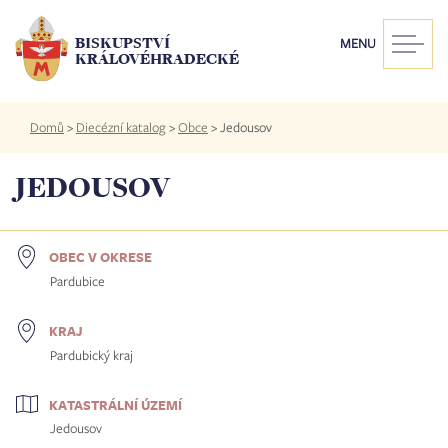
Přejít
k
BISKUPSTVÍ
MENU
hlavnímu
KRÁLOVÉHRADECKÉ
obsahu
Drobečková
Domů
>
Diecézní katalog
>
Obce
>
Jedousov
navigace
JEDOUSOV
OBEC V OKRESE
Pardubice
KRAJ
Pardubický kraj
KATASTRÁLNÍ ÚZEMÍ
Jedousov