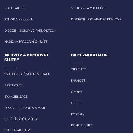
FOTOGALERIE
SOLIDARITA V DIECÉZI
8
SYNODA 2025-202
DIECÉZNÍ LESY HRADEC KRÁLOVÉ
DIECÉZNÍ BISKUP VE FARNOSTECH
NABÍDKA PRACOVNÍCH MÍST
AKTIVITY A DUCHOVNÍ
DIECÉZNÍ KATALOG
SLUŽBY
VIKARIÁTY
SVÁTOSTI A ŽIVOTNÍ SITUACE
FARNOSTI
PASTORACE
OSOBY
EVANGELIZACE
OBCE
DIAKONIE, CHARITA A MISIE
KOSTELY
VZDĚLÁVÁNÍ A MÉDIA
BOHOSLUŽBY
SPOLUPRACUJEME