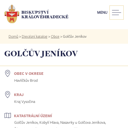
Přejít
k
BISKUPSTVÍ
MENU
hlavnímu
KRÁLOVÉHRADECKÉ
obsahu
Drobečková
Domů
>
Diecézní katalog
>
Obce
>
Golčův Jeníkov
navigace
GOLČŮV JENÍKOV
OBEC V OKRESE
Havlíčkův Brod
KRAJ
Kraj Vysočina
KATASTRÁLNÍ ÚZEMÍ
Golčův Jeníkov, Kobylí Hlava, Nasavrky u Golčova Jeníkova,