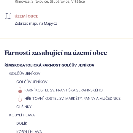
Římovice, Sirákovice, Stupárovice, Vrtěšice
ÚZEMÍ OBCE
Zobrazit mapu na Mapy.cz
Farnosti zasahující na území obce
ŘÍMSKOKATOLICKÁ FARNOST GOLČŮV JENÍKOV
GOLČŮV JENÍKOV
GOLČŮV JENÍKOV
FARNÍ KOSTEL SV. FRANTIŠKA SERAFINSKÉHO
HŘBITOVNÍ KOSTEL SV. MARKÉTY, PANNY A MUČEDNICE
OLŠINKY I
KOBYLÍ HLAVA
DOLÍK
KOBYLÍ HLAVA