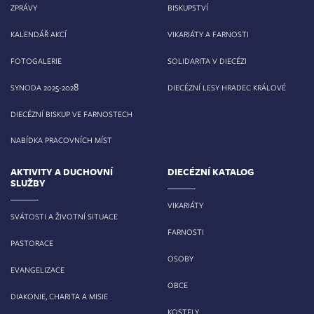
ZPRÁVY
BISKUPSTVÍ
KALENDÁŘ AKCÍ
VIKARIÁTY A FARNOSTI
FOTOGALERIE
SOLIDARITA V DIECÉZI
8
SYNODA 2025-202
DIECÉZNÍ LESY HRADEC KRÁLOVÉ
DIECÉZNÍ BISKUP VE FARNOSTECH
NABÍDKA PRACOVNÍCH MÍST
AKTIVITY A DUCHOVNÍ
DIECÉZNÍ KATALOG
SLUŽBY
VIKARIÁTY
SVÁTOSTI A ŽIVOTNÍ SITUACE
FARNOSTI
PASTORACE
OSOBY
EVANGELIZACE
OBCE
DIAKONIE, CHARITA A MISIE
KOSTELY