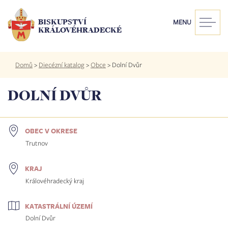
Přejít
k
BISKUPSTVÍ
MENU
hlavnímu
KRÁLOVÉHRADECKÉ
obsahu
Drobečková
Domů
>
Diecézní katalog
>
Obce
>
Dolní Dvůr
navigace
DOLNÍ DVŮR
OBEC V OKRESE
Trutnov
KRAJ
Královéhradecký kraj
KATASTRÁLNÍ ÚZEMÍ
Dolní Dvůr