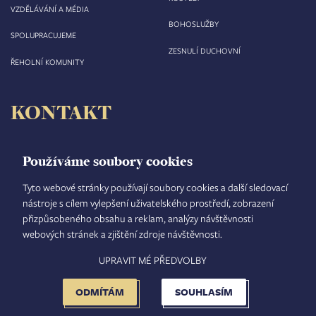
VZDĚLÁVÁNÍ A MÉDIA
BOHOSLUŽBY
SPOLUPRACUJEME
ZESNULÍ DUCHOVNÍ
ŘEHOLNÍ KOMUNITY
KONTAKT
Biskupství královéhradecké
Velké náměstí 35/44
Používáme soubory cookies
500 03 Hradec Králové
tel.: +420 495 063 611
Tyto webové stránky používají soubory cookies a další sledovací
nástroje s cílem vylepšení uživatelského prostředí, zobrazení
IČO: 00 44 51 34
přizpůsobeného obsahu a reklam, analýzy návštěvnosti
DIČ: CZ 00 44 51 34
webových stránek a zjištění zdroje návštěvnosti.
Číslo účtu: 1006010044/5500
UPRAVIT MÉ PŘEDVOLBY
TISKOVÝ MLUVČÍ
INTRANET
MAPA STRÁNEK
GDPR
VYHLEDÁVÁNÍ
FOOTER
NASTAVENÍ COOKIES
ADMINISTRACE
ODMÍTÁM
SOUHLASÍM
MENU