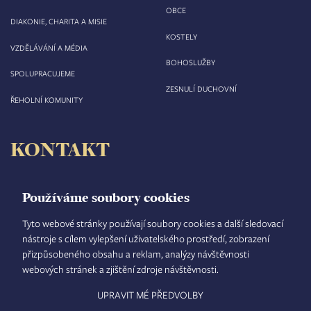
OBCE
DIAKONIE, CHARITA A MISIE
KOSTELY
VZDĚLÁVÁNÍ A MÉDIA
BOHOSLUŽBY
SPOLUPRACUJEME
ZESNULÍ DUCHOVNÍ
ŘEHOLNÍ KOMUNITY
KONTAKT
Biskupství královéhradecké
Velké náměstí 35/44
Používáme soubory cookies
500 03 Hradec Králové
tel.: +420 495 063 611
Tyto webové stránky používají soubory cookies a další sledovací
nástroje s cílem vylepšení uživatelského prostředí, zobrazení
IČO: 00 44 51 34
přizpůsobeného obsahu a reklam, analýzy návštěvnosti
DIČ: CZ 00 44 51 34
webových stránek a zjištění zdroje návštěvnosti.
Číslo účtu: 1006010044/5500
UPRAVIT MÉ PŘEDVOLBY
TISKOVÝ MLUVČÍ
INTRANET
MAPA STRÁNEK
GDPR
VYHLEDÁVÁNÍ
FOOTER