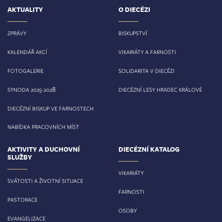
AKTUALITY
O DIECÉZI
ZPRÁVY
BISKUPSTVÍ
KALENDÁŘ AKCÍ
VIKARIÁTY A FARNOSTI
FOTOGALERIE
SOLIDARITA V DIECÉZI
8
SYNODA 2025-202
DIECÉZNÍ LESY HRADEC KRÁLOVÉ
DIECÉZNÍ BISKUP VE FARNOSTECH
NABÍDKA PRACOVNÍCH MÍST
AKTIVITY A DUCHOVNÍ
DIECÉZNÍ KATALOG
SLUŽBY
VIKARIÁTY
SVÁTOSTI A ŽIVOTNÍ SITUACE
FARNOSTI
PASTORACE
OSOBY
EVANGELIZACE