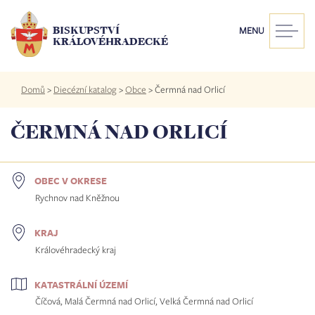
Přejít
k
BISKUPSTVÍ
MENU
hlavnímu
KRÁLOVÉHRADECKÉ
obsahu
Drobečková
Domů
>
Diecézní katalog
>
Obce
>
Čermná nad Orlicí
navigace
ČERMNÁ NAD ORLICÍ
OBEC V OKRESE
Rychnov nad Kněžnou
KRAJ
Královéhradecký kraj
KATASTRÁLNÍ ÚZEMÍ
Číčová, Malá Čermná nad Orlicí, Velká Čermná nad Orlicí