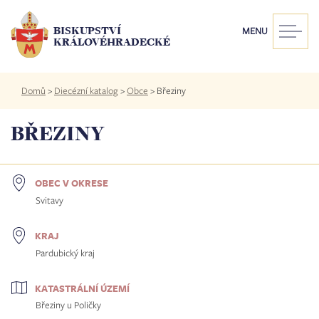
Přejít
k
BISKUPSTVÍ
MENU
hlavnímu
KRÁLOVÉHRADECKÉ
obsahu
Drobečková
Domů
>
Diecézní katalog
>
Obce
>
Březiny
navigace
BŘEZINY
OBEC V OKRESE
Svitavy
KRAJ
Pardubický kraj
KATASTRÁLNÍ ÚZEMÍ
Březiny u Poličky