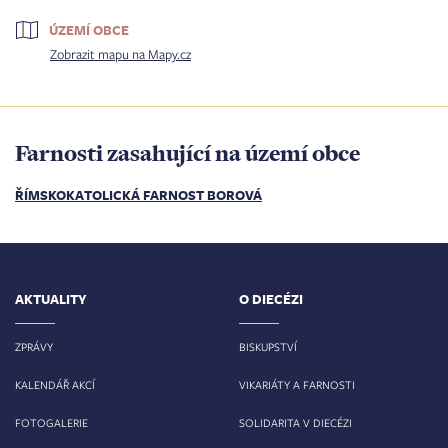
ÚZEMÍ OBCE
Zobrazit mapu na Mapy.cz
Farnosti zasahující na území obce
ŘÍMSKOKATOLICKÁ FARNOST BOROVÁ
AKTUALITY
O DIECÉZI
ZPRÁVY
BISKUPSTVÍ
KALENDÁŘ AKCÍ
VIKARIÁTY A FARNOSTI
FOTOGALERIE
SOLIDARITA V DIECÉZI