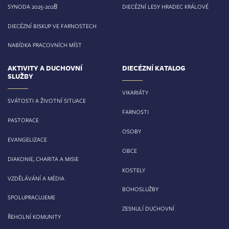
8
SYNODA 2025-202
DIECÉZNÍ LESY HRADEC KRÁLOVÉ
DIECÉZNÍ BISKUP VE FARNOSTECH
NABÍDKA PRACOVNÍCH MÍST
AKTIVITY A DUCHOVNÍ
DIECÉZNÍ KATALOG
SLUŽBY
VIKARIÁTY
SVÁTOSTI A ŽIVOTNÍ SITUACE
FARNOSTI
PASTORACE
OSOBY
EVANGELIZACE
OBCE
DIAKONIE, CHARITA A MISIE
KOSTELY
VZDĚLÁVÁNÍ A MÉDIA
BOHOSLUŽBY
SPOLUPRACUJEME
ZESNULÍ DUCHOVNÍ
ŘEHOLNÍ KOMUNITY