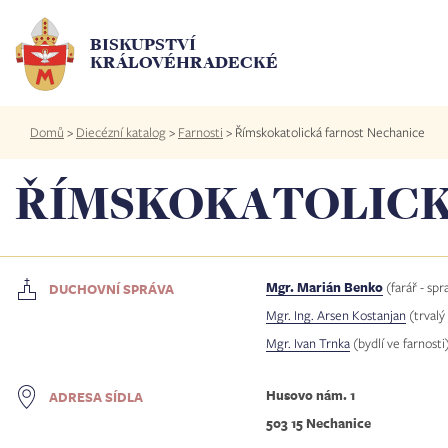
Přejít
k
BISKUPSTVÍ
hlavnímu
KRÁLOVÉHRADECKÉ
obsahu
Drobečková
Domů
>
Diecézní katalog
>
Farnosti
>
Římskokatolická farnost Nechanice
navigace
ŘÍMSKOKATOLICK
Mgr. Marián Benko
(farář - spr
DUCHOVNÍ SPRÁVA
Mgr. Ing. Arsen Kostanjan
(trvalý
Mgr. Ivan Trnka
(bydlí ve farnosti
Husovo nám. 1
ADRESA SÍDLA
503 15 Nechanice