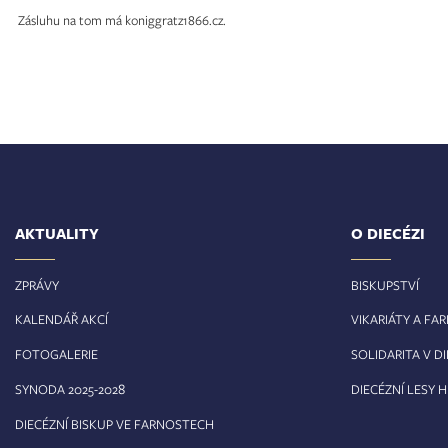
Zásluhu na tom má koniggratz1866.cz.
AKTUALITY
O DIECÉZI
ZPRÁVY
BISKUPSTVÍ
KALENDÁŘ AKCÍ
VIKARIÁTY A FA
FOTOGALERIE
SOLIDARITA V DI
8
SYNODA 2025-202
DIECÉZNÍ LESY 
DIECÉZNÍ BISKUP VE FARNOSTECH