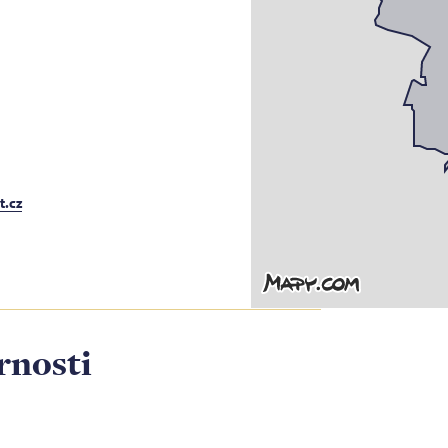
t.cz
rnosti