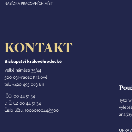
NABÍDKA PRACOVNÍCH MÍST
KONTAKT
Biskupství královéhradecké
Velké náměstí 35/44
500 03 Hradec Králové
tel.: +420 495 063 611
Pou
IČO: 00 44 51 34
Tyto w
DIČ: CZ 00 44 51 34
vylepš
Číslo účtu: 1006010044/5500
analýz
UPRAV