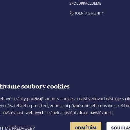
SPOLUPRACUJEME
ŘEHOLNÍ KOMUNITY
žíváme soubory cookies
ebové stránky používají soubory cookies a další sledovací nástroje s cí
ení uživatelského prostředí, zobrazení přizpůsobeného obsahu a reklam
TISKOVÝ MLUVČÍ
INTRANET
M
y návštěvnosti webových stránek a zjištění zdroje návštěvnosti.
FOOTER
ODMÍTÁM
SOUHLA
IT MÉ PŘEDVOLBY