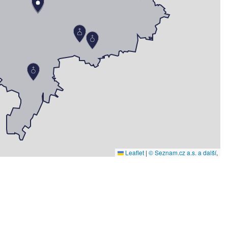
Leaflet
|
© Seznam.cz a.s. a další
,