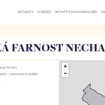
AKTUALITY
O DIECÉZI
AKTIVITY A DUCHOVNÍ SLUŽBY
DI
Á FARNOST NECHA
+
avuje farnost)
−
 jáhen - ustanovený ke službě)
)