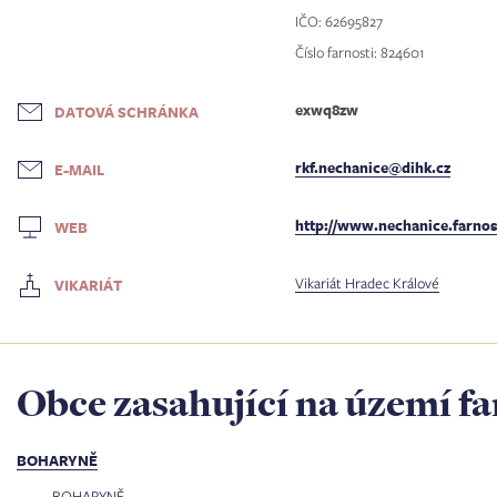
IČO: 62695827
Číslo farnosti: 824601
exwq8zw
DATOVÁ SCHRÁNKA
rkf.nechanice@dihk.cz
E-MAIL
http://www.nechanice.farnos
WEB
Vikariát Hradec Králové
VIKARIÁT
Obce zasahující na území fa
BOHARYNĚ
BOHARYNĚ