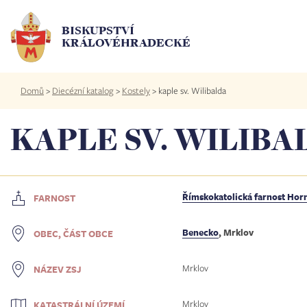
Přejít
k
BISKUPSTVÍ
hlavnímu
KRÁLOVÉHRADECKÉ
obsahu
Drobečková
Domů
>
Diecézní katalog
>
Kostely
>
kaple sv. Wilibalda
navigace
KAPLE SV. WILIBA
Římskokatolická farnost Horn
FARNOST
Benecko
, Mrklov
OBEC, ČÁST OBCE
Mrklov
NÁZEV ZSJ
Mrklov
KATASTRÁLNÍ ÚZEMÍ