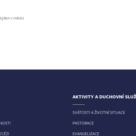
. týden v měsíci
AKTIVITY A DUCHOVNÍ SLU
SVÁTOSTI A ŽIVOTNÍ SITUACE
RNOSTI
PASTORACE
ECÉZI
EVANGELIZACE