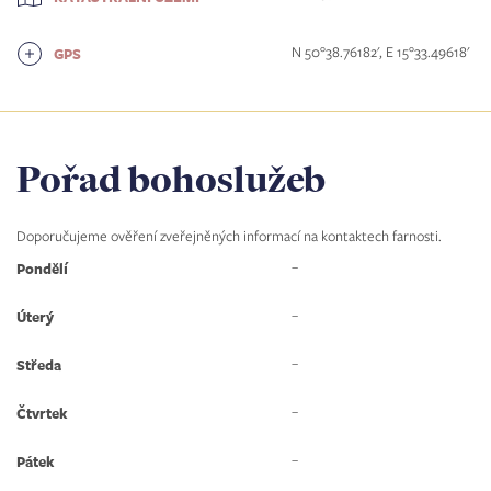
N 50°38.76182', E 15°33.49618'
GPS
Pořad bohoslužeb
Doporučujeme ověření zveřejněných informací na kontaktech farnosti.
–
Pondělí
–
Úterý
–
Středa
–
Čtvrtek
–
Pátek