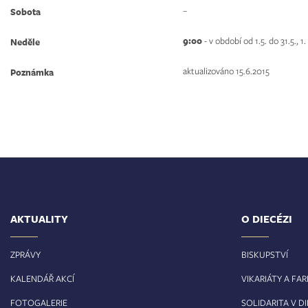
–
Sobota
9:00
- v období od 1.5. do 31.5., 1
Neděle
aktualizováno 15.6.2015
Poznámka
AKTUALITY
O DIECÉZI
ZPRÁVY
BISKUPSTVÍ
KALENDÁŘ AKCÍ
VIKARIÁTY A FA
FOTOGALERIE
SOLIDARITA V DI