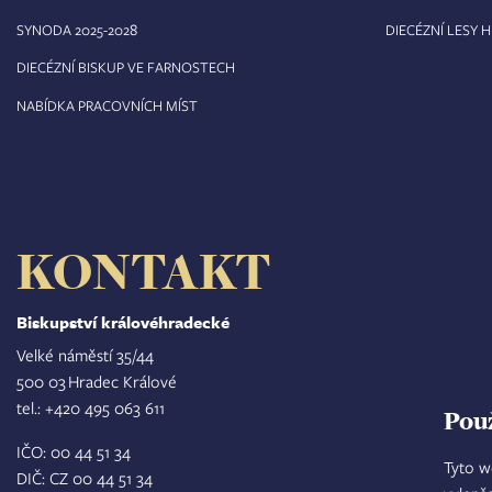
8
SYNODA 2025-202
DIECÉZNÍ LESY 
DIECÉZNÍ BISKUP VE FARNOSTECH
NABÍDKA PRACOVNÍCH MÍST
KONTAKT
Biskupství královéhradecké
Velké náměstí 35/44
500 03 Hradec Králové
tel.: +420 495 063 611
Pou
IČO: 00 44 51 34
Tyto w
DIČ: CZ 00 44 51 34