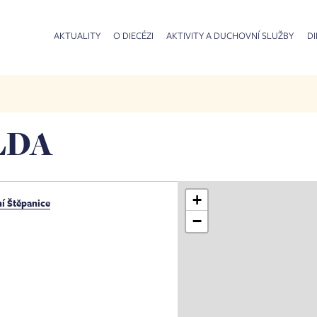
AKTUALITY
O DIECÉZI
AKTIVITY A DUCHOVNÍ SLUŽBY
DI
LDA
+
í Štěpanice
−