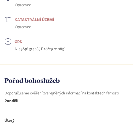
Opatovec
KATASTRÁLNÍ ÚZEMÍ
Opatovec
GPS
N 49°48.31448', E 16°29.01083'
Pořad bohoslužeb
Doporučujeme ověření zveřejněných informací na kontaktech farnosti.
Pondělí
–
Úterý
–