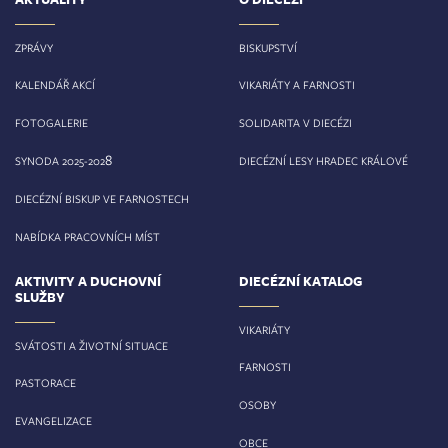
ZPRÁVY
BISKUPSTVÍ
KALENDÁŘ AKCÍ
VIKARIÁTY A FARNOSTI
FOTOGALERIE
SOLIDARITA V DIECÉZI
8
SYNODA 2025-202
DIECÉZNÍ LESY HRADEC KRÁLOVÉ
DIECÉZNÍ BISKUP VE FARNOSTECH
NABÍDKA PRACOVNÍCH MÍST
AKTIVITY A DUCHOVNÍ
DIECÉZNÍ KATALOG
SLUŽBY
VIKARIÁTY
SVÁTOSTI A ŽIVOTNÍ SITUACE
FARNOSTI
PASTORACE
OSOBY
EVANGELIZACE
OBCE