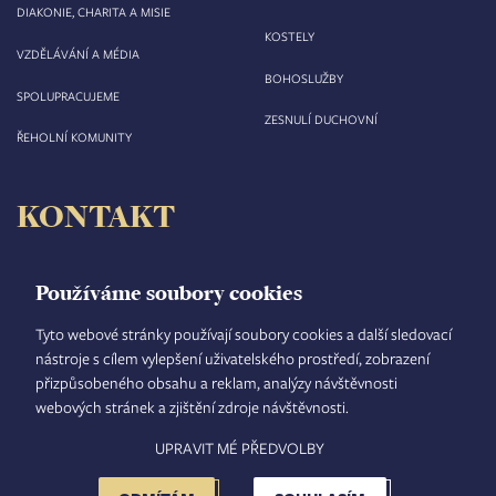
DIAKONIE, CHARITA A MISIE
KOSTELY
VZDĚLÁVÁNÍ A MÉDIA
BOHOSLUŽBY
SPOLUPRACUJEME
ZESNULÍ DUCHOVNÍ
ŘEHOLNÍ KOMUNITY
KONTAKT
Biskupství královéhradecké
Velké náměstí 35/44
Používáme soubory cookies
500 03 Hradec Králové
tel.: +420 495 063 611
Tyto webové stránky používají soubory cookies a další sledovací
nástroje s cílem vylepšení uživatelského prostředí, zobrazení
IČO: 00 44 51 34
přizpůsobeného obsahu a reklam, analýzy návštěvnosti
DIČ: CZ 00 44 51 34
webových stránek a zjištění zdroje návštěvnosti.
Číslo účtu: 1006010044/5500
UPRAVIT MÉ PŘEDVOLBY
TISKOVÝ MLUVČÍ
INTRANET
MAPA STRÁNEK
GDPR
VYHLEDÁVÁNÍ
FOOTER
NASTAVENÍ COOKIES
ADMINISTRACE