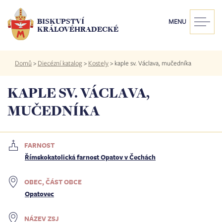
Přejít
k
BISKUPSTVÍ
MENU
hlavnímu
KRÁLOVÉHRADECKÉ
obsahu
Drobečková
Domů
>
Diecézní katalog
>
Kostely
>
kaple sv. Václava, mučedníka
navigace
KAPLE SV. VÁCLAVA,
MUČEDNÍKA
FARNOST
Římskokatolická farnost Opatov v Čechách
OBEC, ČÁST OBCE
Opatovec
NÁZEV ZSJ