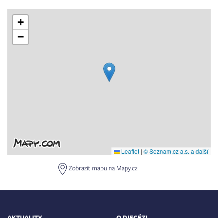
+
−
Leaflet
|
© Seznam.cz a.s. a další
Zobrazit mapu na Mapy.cz
AKTUALITY
O DIECÉZI